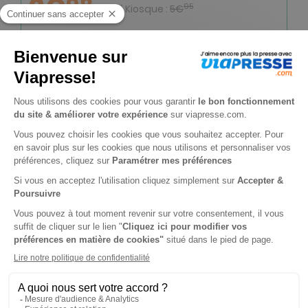
2€
98
95
Tarif Kiosque :
5€
Prix par n° pendant 6 mois, puis 5,90 € par n°
Tarif France métropolitaine
-17%
Abonnement 1 an
12 n° • Papier + Version digitale offerte + 6 HS
89€
00
10
Tarif Kiosque :
107€
Tarif France métropolitaine
Renouvellement à date d’anniversaire
-3%
Abonnement 1 an
12 n° • Papier + Version digitale offerte
69€
00
40
Tarif Kiosque :
71€
Tarif France métropolitaine
Renouvellement à date d’anniversaire