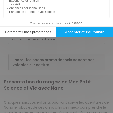
-50%
Abonnement Durée libre
Papier + Version digitale offerte
2€
98
95
Tarif Kiosque :
5€
Prix par n° pendant 6 mois, puis 5,90 € par n°
Tarif France métropolitaine
ℹ️
Note :
les codes promotionnels ne sont pas
valables sur ce titre.
Présentation du magazine Mon Petit
Science et Vie avec Nano
Chaque mois, vos enfants pourront suivre les aventures de
Nano le robot et de ses amis afin de mieux comprendre le
monde qui les entoure tout en s’amusant ! Au programme :