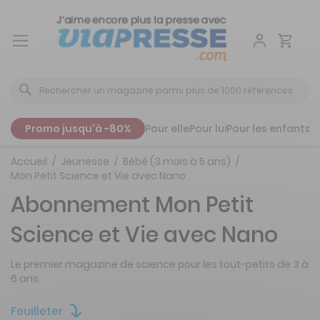
Aller
au
contenu
Promo jusqu'à -80%
Pour elle
Pour lui
Pour les enfants
P
Accueil
Jeunesse
Bébé (3 mois à 5 ans)
Mon Petit Science et Vie avec Nano
Abonnement Mon Petit
Science et Vie avec Nano
Le premier magazine de science pour les tout-petits de 3 à
6 ans
Feuilleter