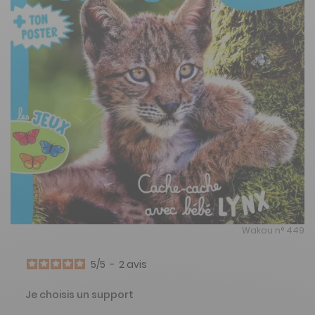
Wakou n° 449
5
/
5
-
2
avis
Je choisis un support