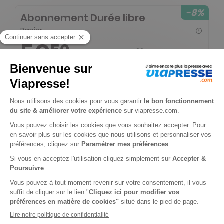
-8%
Abonnement Durée libre
Papier
5€
50
00
Tarif Kiosque :
6€
Prix par n°
Tarif France métropolitaine
-8%
Abonnement Durée libre
Papier + 4 HS
5€
50
00
Tarif Kiosque :
6€
Prix par n°
Tarif France métropolitaine
ℹ️
Note :
les codes promotionnels ne sont pas
valables sur ce titre.