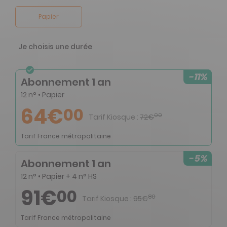
Papier
Je choisis une durée
-11%
Abonnement 1 an
12 n° • Papier
64€
00
00
Tarif Kiosque :
72€
Tarif France métropolitaine
-5%
Abonnement 1 an
12 n° • Papier + 4 n° HS
91€
00
80
Tarif Kiosque :
95€
Tarif France métropolitaine