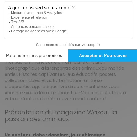
Présentation du magazine Wakou
Abonnement Wakou
Découvrez Wakou, le magazine nature qui émerveille les 4-
8 ans avec un abonnement accessible ! Chaque numéro
mensuel emmène votre enfant dans un safari
photographique à la rencontre des animaux du monde
entier. Histoires captivantes, jeux éducatifs, posters
collectionnables et activités nature : un trésor
d'apprentissage ludique livré directement chez vous.
Abonnez-vous dès maintenant sur Viapresse et offrez à
votre enfant une fenêtre ouverte sur la nature !
Présentation du magazine Wakou : la
passion des animaux
Un contenu riche : dossiers, jeux et images