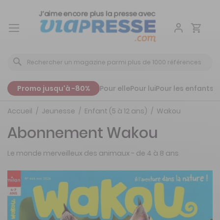
Aller
au
contenu
Promo jusqu'à -80%
Pour elle
Pour lui
Pour les enfants
P
Accueil
Jeunesse
Enfant (5 à 12 ans)
Wakou
Abonnement Wakou
Le monde merveilleux des animaux - de 4 à 8 ans