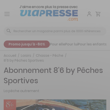
Aller
au
contenu
Promo jusqu'à -80%
Pour elle
Pour lui
Pour les enfants
P
Accueil
Loisirs
Chasse - Pêche
8'6 by Pêches Sportives
Abonnement 8'6 by Pêches
Sportives
La pêche autrement