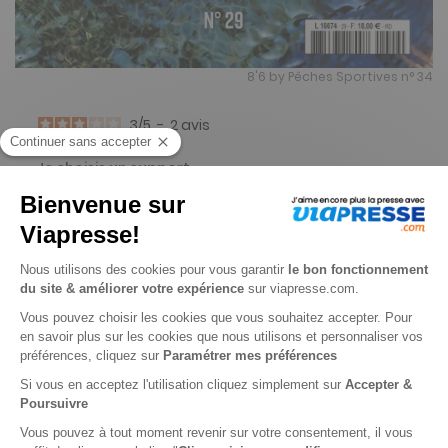
8'6 by Pêches Sportives n° 34
3
/
5
-
2
avis
Je choisis un support
Papier
Je choisis une durée
-17%
Abonnement 1 an
4 n° • Papier
60€
00
00
Tarif Kiosque :
72€