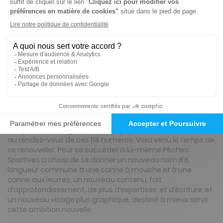
Tarif France métropolitaine
Renouvellement à date d’anniversaire
Présentation du magazine 8'6 by Pêches
Sportives
Cela fait maintenant 23 ans que Pêches Sportives se fait le
promoteur d’une certaine idée de la pêche de loisirs. Le
plaisir de l’eau, la découverte des rivières et des poissons,
la vigilance écologique, la pédagogie et l’expertise ont été
au rendez-vous de ces 114 numéros. Voici venu le temps de
se renouveler. Pour se succéder à lui-même Pêches
Sportives a choisi de se donner un nouveau nom 8’6,
longueur commune à une canne à mouche et à une
canne aux leurres, un nouveau contenu, fait
d’approfondissement, de plus d’expertises, et d’écriture, et
un nouveau visage plus graphique, destiné à mieux servir
cette ambition nouvelle.