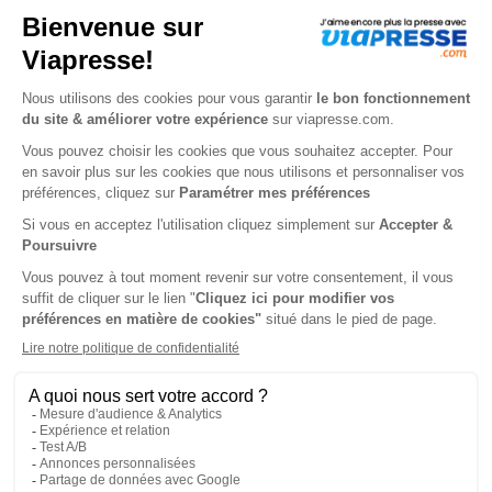
Tarif France métropolitaine
Renouvellement à date d’anniversaire
-30%
Abonnement 6 mois
3 n° • Papier + Version digitale offerte
12€
33
70
Tarif Kiosque :
17€
Tarif France métropolitaine
Renouvellement à date d’anniversaire
-42%
Abonnement 2 ans
12 n° • Papier + Version digitale offerte
40€
80
80
Tarif Kiosque :
70€
Tarif France métropolitaine
Renouvellement à date d’anniversaire
-50%