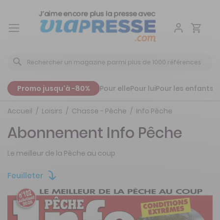
Aller
au
contenu
Promo jusqu'à -80%
Pour elle
Pour lui
Pour les enfants
P
Accueil
Loisirs
Chasse - Pêche
Info Pêche
Abonnement Info Pêche
Le meilleur de la Pêche au coup
Feuilleter