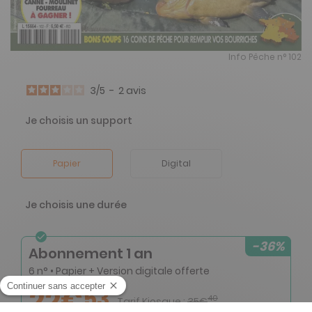
Info Pêche n° 102
3
/
5
-
2
avis
Je choisis un support
Papier
Digital
Je choisis une durée
-36%
Abonnement 1 an
6 n° • Papier + Version digitale offerte
22€
53
40
Tarif Kiosque :
35€