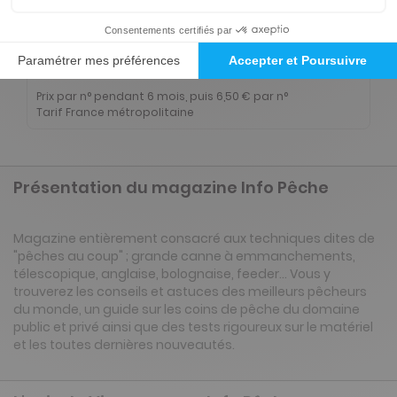
Abonnement Durée libre
Papier + Version digitale offerte
3€
25
50
Tarif Kiosque :
6€
Prix par n° pendant 6 mois, puis 6,50 € par n°
Tarif France métropolitaine
Présentation du magazine Info Pêche
Magazine entièrement consacré aux techniques dites de
"pêches au coup" ; grande canne à emmanchements,
télescopique, anglaise, bolognaise, feeder... Vous y
trouverez les conseils et astuces des meilleurs pêcheurs
du monde, un guide sur les coins de pêche du domaine
public et privé ainsi que des tests rigoureux sur le matériel
et les toutes dernières nouveautés.