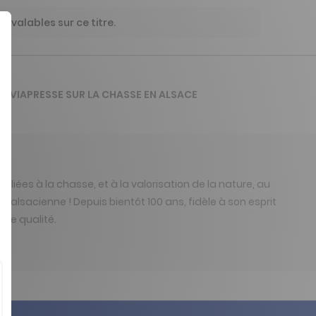
 valables sur ce titre.
DE VIAPRESSE SUR LA CHASSE EN ALSACE
iées à la chasse, et à la valorisation de la nature, au
 alsacienne ! Depuis bientôt 100 ans, fidèle à son esprit
ute qualité.