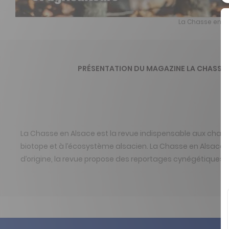
La Chasse en Al
PRÉSENTATION DU MAGAZINE LA CHASSE 
La Chasse en Alsace est la revue indispensable aux chasseu
biotope et à l’écosystème alsacien. La Chasse en Alsace es
d’origine, la revue propose des reportages cynégétiques,