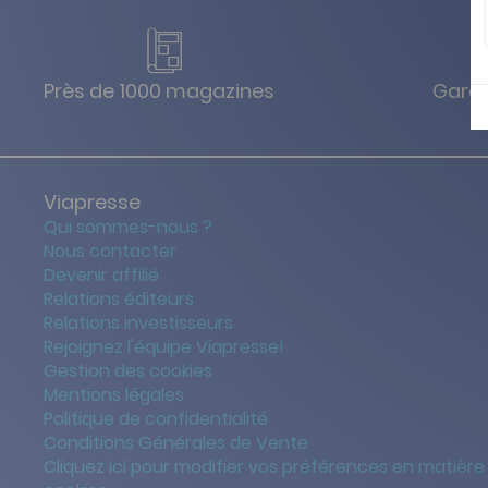
Près de 1000 magazines
Garan
Viapresse
Qui sommes-nous ?
Nous contacter
Devenir affilié
Relations éditeurs
Relations investisseurs
Rejoignez l'équipe Viapresse!
Gestion des cookies
Mentions légales
Politique de confidentialité
Conditions Générales de Vente
Cliquez ici pour modifier vos préférences en matière