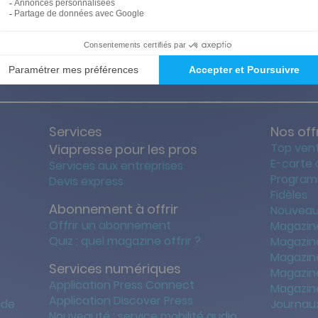
ties des prix les + bas
Satisfait o
Services
Nos off
Top ven
Viapresse pour les pros
E-carte
Services aux entreprises
Program
Devis express
Fidèles
Abonnement à offrir
Nouveau
Offrir un abonnement
Magazin
Quiz : quel magazine offrir ?
Magazin
Magazin
Services numériques
Magazine
Application Press Connect
Magazine
Application Discover Press
 de
Journaux
Nouveauté : service mobilité audio