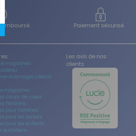
u remboursé
Paiement sécurisé
res
Les avis de nos
te magazines
clients
 cadeau
me Avantages Clients
x magazines
es coups de cœur
es féminins
es pour hommes
s pour les seniors
s pour les enfants
 quotidiens