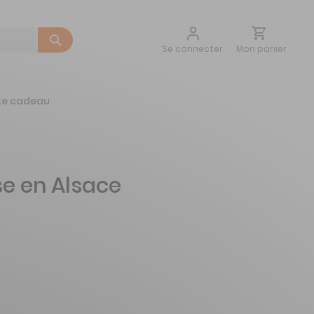
Aller
Mon panier
Se connecter
au
contenu
te cadeau
e en Alsace