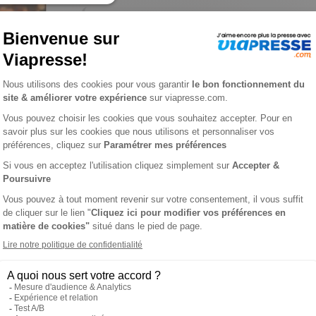
ℹ️
Note :
les codes promotionnels ne sont pas
sace n° 67
EN ALSACE
L'AVIS 
rs alsaciens. Tous les 2 mois, la revue aborde des thématiques l
t dédiée aux amoureux de la nature, de la culture et de la faune
 rédigés par des experts reconnus, agrémentés de photos de ha