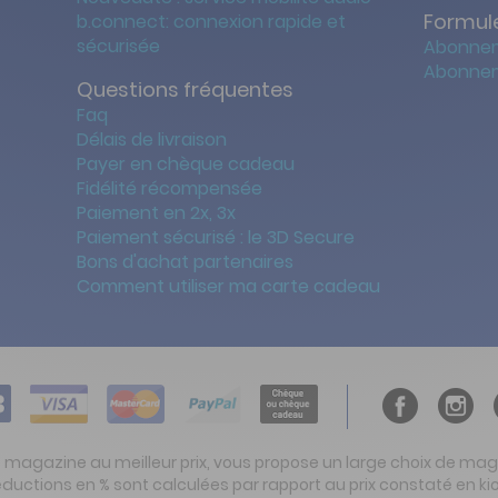
Formule
b.connect: connexion rapide et
sécurisée
Abonnem
Abonnem
Questions fréquentes
Faq
Délais de livraison
Payer en chèque cadeau
Fidélité récompensée
Paiement en 2x, 3x
Paiement sécurisé : le 3D Secure
Bons d'achat partenaires
Comment utiliser ma carte cadeau
t magazine au meilleur prix, vous propose un large choix de ma
réductions en % sont calculées par rapport au prix constaté en