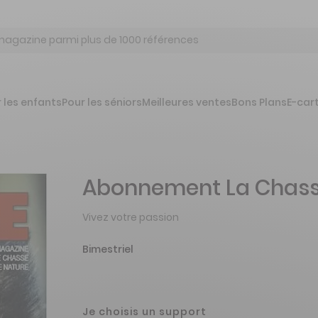
 les enfants
Pour les séniors
Meilleures ventes
Bons Plans
E-car
Abonnement La Chass
Vivez votre passion
Bimestriel
Je choisis un support