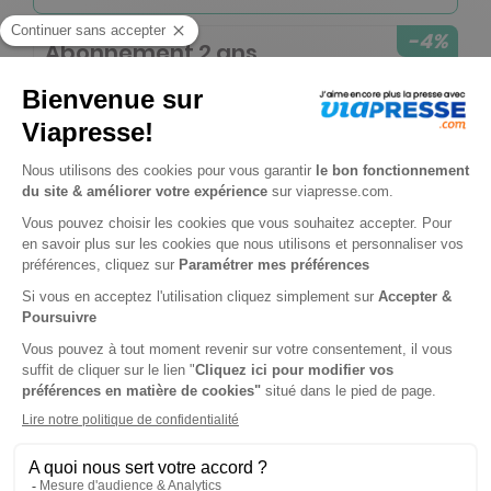
-4%
Abonnement 2 ans
20 n° • Papier + Version digitale offerte
129€
00
00
Tarif Kiosque :
135€
Tarif France métropolitaine
Renouvellement à date d’anniversaire
-5%
Abonnement 6 mois
5 n° • Papier + Version digitale offerte
39€
90
00
Tarif Kiosque :
42€
Tarif France métropolitaine
Renouvellement à date d’anniversaire
-50%
Abonnement Durée libre
Papier + Version digitale offerte