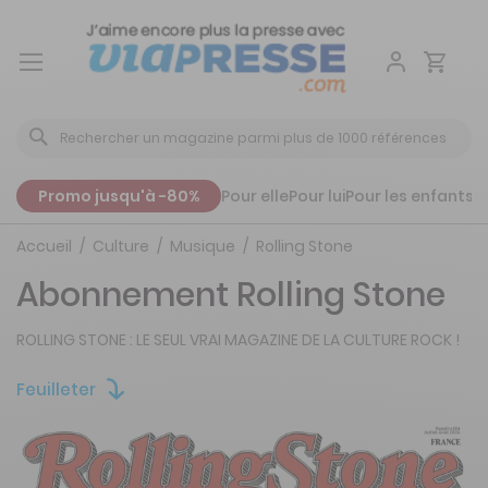
Aller
au
contenu
Promo jusqu'à -80%
Pour elle
Pour lui
Pour les enfants
P
Accueil
Culture
Musique
Rolling Stone
Abonnement Rolling Stone
ROLLING STONE : LE SEUL VRAI MAGAZINE DE LA CULTURE ROCK !
Feuilleter