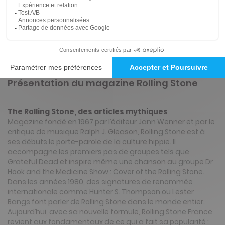
3€
95
90
Tarif Kiosque :
7€
Prix par n° pendant 6 mois, puis 6,90 € par n°
Tarif France métropolitaine
Présentation du magazine Rolling Stone
The Rolling Stone, des articles mythiques
Magazine fondé en 1967 par l’éditeur Jann Wenner et par le
critique de musique Ralph J. Gleason, Rolling Stone est à
ses débuts le porte-parole de la culture hippie. Il
accompagne les premiers pas de groupes tels que
Grateful Dead et inspire même une chanson au groupe Dr
Hook and the Medicine Show : Cover of the Rolling Stone.
Dans les années 1980, des signatures de renommée
internationale comme Hunter S. Thompson ou Lester
Bangs font parler de Rolling Stone dans le monde entier.
Aujourd’hui, avec sa nouvelle formule, Rolling Stone France
revient aux fondamentaux de ce qui a fait sa popularité :