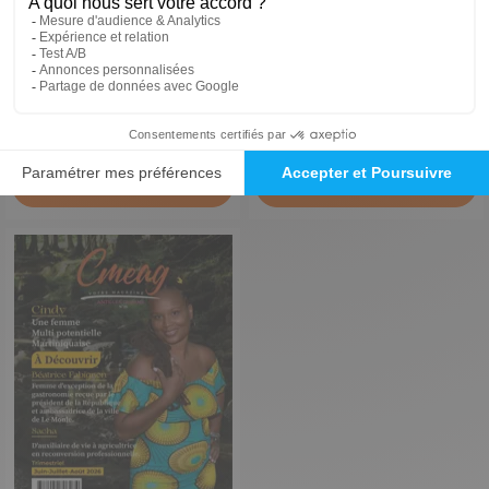
Heritage and Co
Luxe Infinity
N° en cours
1 an
4,50 €
-15%
3,99 €
3,83 €
Ajouter au panier
Ajouter au panier