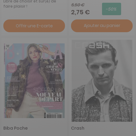
Libre de choisir et sûr(e) de
5,50 €
faire plaisir !
-50%
2,75 €
Ajouter au panier
Offrir une E-carte
Biba Poche
Crash