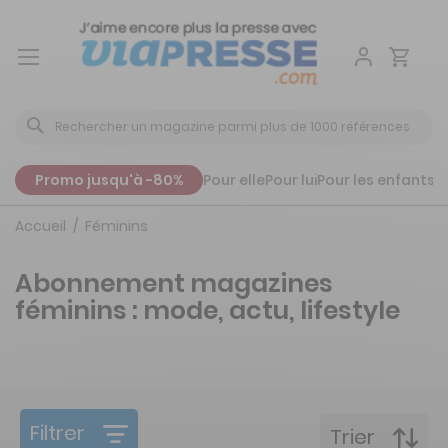
Aller
au
contenu
Promo jusqu'à -80%
Pour elle
Pour lui
Pour les enfants
P
Accueil
Féminins
Abonnement magazines
féminins : mode, actu, lifestyle
Filtrer
Trier