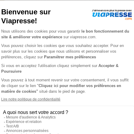
che n° 625
L'AVIS DE VIAPRESSE SUR COSMOPOLITAN POCHE
d il s’adresse, avec impertinence, aux jeunes femmes d’aujourd
pleinement aux évolutions et tendances de la société actuelle
 la formule pratique qui tient dans le sac à main.