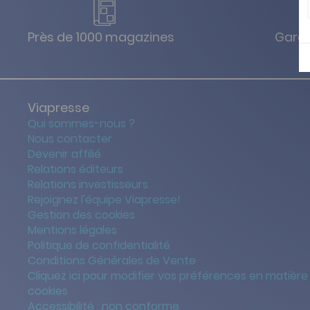
Près de 1000 magazines
Garan
Viapresse
Qui sommes-nous ?
Nous contacter
Devenir affilié
Relations éditeurs
Relations investisseurs
Rejoignez l'équipe Viapresse!
Gestion des cookies
Mentions légales
Politique de confidentialité
Conditions Générales de Vente
Cliquez ici pour modifier vos préférences en matière
cookies
Accessibilité : non conforme