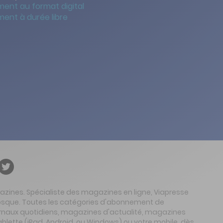
ent au format digital
ent à durée libre
gazines. Spécialiste des magazines en ligne, Viapresse
 kiosque. Toutes les catégories d'abonnement de
urnaux quotidiens, magazines d'actualité, magazines
ablette (iPad, Android, ou Windows) ou votre mobile, dès