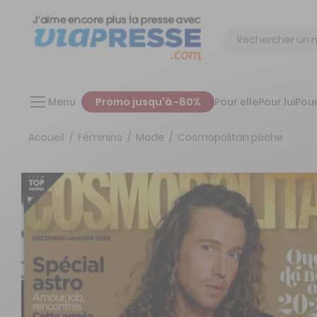
Chercher
Menu
Promo jusqu'à -80%
Pour elle
Pour lui
Pour
Accueil
Féminins
Mode
Cosmopolitan poche