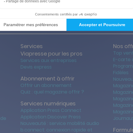
ties des prix les + bas
Satisfait o
Services
Nos off
Top ven
Viapresse pour les pros
E-carte
Services aux entreprises
Program
Devis express
Fidèles
Abonnement à offrir
Nouveau
Offrir un abonnement
Magazin
Quiz : quel magazine offrir ?
Magazin
Magazin
Services numériques
Magazine
Application Press Connect
Magazine
Application Discover Press
 de
Journaux
Nouveauté : service mobilité audio
Formule
b.connect: connexion rapide et