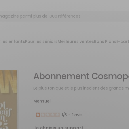
 les enfants
Pour les séniors
Meilleures ventes
Bons Plans
E-car
Abonnement Cosmopo
Le plus tonique et le plus insolent des grand
Mensuel
1
/
5
-
1
avis
Je choisis un support