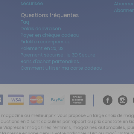
sécurisée
Abonnem
Abonnem
Questions fréquentes
Faq
Délais de livraison
Payer en chèque cadeau
Fidélité récompensée
Paiement en 2x, 3x
Paiement sécurisé : le 3D Secure
Bons d'achat partenaires
Comment utiliser ma carte cadeau
t magazine au meilleur prix, vous propose un large choix de ma
réductions en % sont calculées par rapport au prix constaté en
ite Viapresse : magazines féminins, magazines automobiles, jo
la presse en ligne depuis votre ordinateur (PC ou mac), votre t