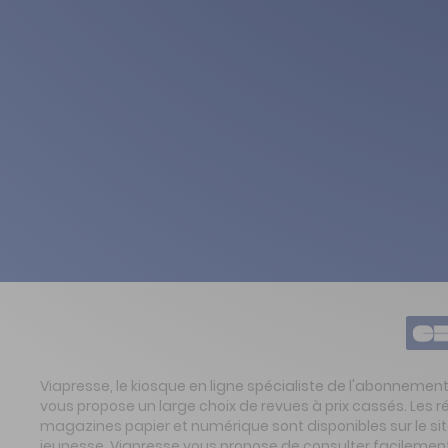
Viapresse, le kiosque en ligne spécialiste de l'abonnemen
vous propose un large choix de revues à prix cassés. Les 
magazines papier et numérique sont disponibles sur le s
jeunesse. Viapresse vous propose de consulter facilement 