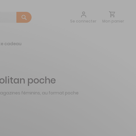
Aller
Mon panier
Se connecter
au
contenu
te cadeau
litan poche
s magazines féminins, au format poche