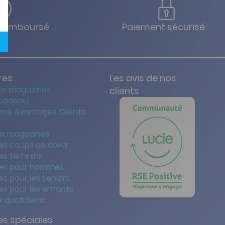
u remboursé
Paiement sécurisé
res
Les avis de nos
te magazines
clients
 cadeau
me Avantages Clients
x magazines
es coups de cœur
es féminins
es pour hommes
s pour les seniors
s pour les enfants
 quotidiens
s spéciales