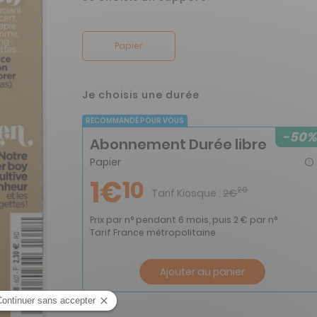
Papier
Je choisis une durée
RECOMMANDÉ POUR VOUS
-50%
Abonnement Durée libre
Papier
1€
10
20
Tarif Kiosque :
2€
Prix par n° pendant 6 mois, puis 2 € par n°
Tarif France métropolitaine
Ajouter au panier