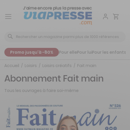
Aller
au
contenu
Promo jusqu'à -80%
Pour elle
Pour lui
Pour les enfants
P
Accueil
Loisirs
Loisirs créatifs
Fait main
Abonnement Fait main
Tous les ouvrages à faire soi-même