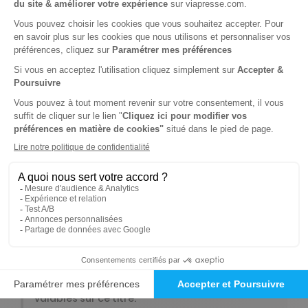
-1%
Abonnement 1 an
12 n° • Papier + 6 "Fait main tricot"
129€
00
20
Tarif Kiosque :
130€
Tarif France métropolitaine
Renouvellement à date d’anniversaire
-1%
Abonnement Durée libre
Papier
6€
80
90
Tarif Kiosque :
6€
Prix par n°
Tarif France métropolitaine
ℹ️
Note :
les codes promotionnels ne sont pas
valables sur ce titre.