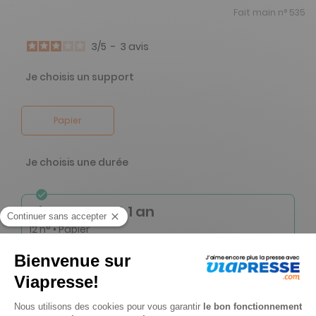
Fait main n° 535
3
/
5
-
3
avis
Je choisis un support
Papier
Je choisis une durée
Abonnement 1 an
12 n° • Papier
84€
90
Tarif France métropolitaine
Renouvellement à date d’anniversaire