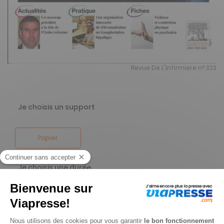
Revue De L'Infirmiere n° 323
Je choisis un support
Papier
Je choisis une durée
-76%
Abonnement 1 an
10 n° • Papier Offre réservée aux étudiants