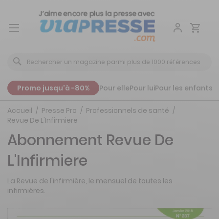
Aller
au
contenu
Promo jusqu'à -80%
Pour elle
Pour lui
Pour les enfants
P
Accueil
Presse Pro
Professionnels de santé
Revue De L'Infirmiere
Abonnement Revue De
L'Infirmiere
La Revue de l'infirmière, le mensuel de toutes les
infirmières.