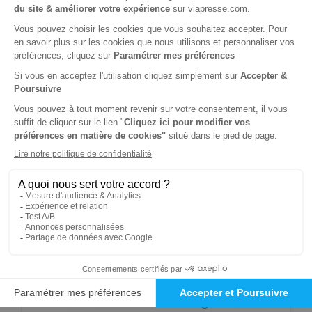
90€
00
00
Tarif Kiosque :
380€
Tarif France métropolitaine
Renouvellement à date d’anniversaire
-10%
Abonnement 1 an
10 n° • Papier Offre réservée aux professionnels
341€
00
00
Tarif Kiosque :
380€
Tarif France métropolitaine
Renouvellement à date d’anniversaire
-65%
Abonnement 1 an
10 n° • Papier Offre réservée aux particuliers
133€
00
00
Tarif Kiosque :
380€
Tarif France métropolitaine
Renouvellement à date d’anniversaire