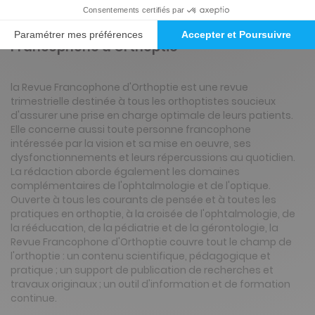
Présentation du magazine Revue
Francophone d'Orthoptie
la Revue Francophone d'Orthoptie est une revue
trimestrielle destinée à tous les orthoptistes soucieux
d'assurer une prise en charge optimale de leurs patients.
Elle concerne aussi toute personne francophone
intéressée par la vision et sa mise en oeuvre, ses
dysfonctionnements et leurs répercussions au quotidien.
La rédaction aborde également les domaines
complémentaires de l'ophtalmologie et de l'optique.
Ouverte à tous les courants de pensée et à toutes les
pratiques en orthoptie, à la croisée de l'ophtalmologie, de
la rééducation, de la pédiatrie et de la gérontologie, la
Revue Francophone d'Orthoptie couvre tout le champ de
l'orthoptie : un contenu scientifique, pédagogique et
pratique ; un support de publication de recherches et
travaux originaux ; un outil d'information et de formation
continue.