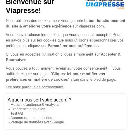
Tarif France métropolitaine
Renouvellement à date d’anniversaire
-57%
Abonnement 1 an
4 n° • Papier Offre réservée aux particuliers
77€
00
00
Tarif Kiosque :
180€
Tarif France métropolitaine
Renouvellement à date d’anniversaire
-74%
Abonnement 1 an
4 n° • Papier Offre réservée aux étudiants
46€
00
00
Tarif Kiosque :
180€
Tarif France métropolitaine
Renouvellement à date d’anniversaire