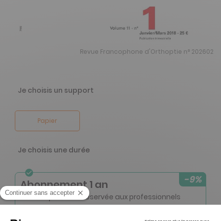
Revue Francophone d'Orthoptie n° 202602
Je choisis un support
Papier
Je choisis une durée
-9%
Abonnement 1 an
4 n° • Papier Offre réservée aux professionnels
164€
00
00
Tarif Kiosque :
180€