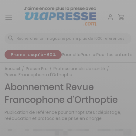
Aller
au
contenu
Promo jusqu'à -80%
Pour elle
Pour lui
Pour les enfants
P
Accueil
Presse Pro
Professionnels de santé
Revue Francophone d'Orthoptie
Abonnement Revue
Francophone d'Orthoptie
Publication de référence pour orthoptistes : dépistage,
rééducation et protocoles de prise en charge.