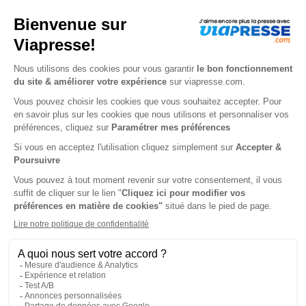
447€
00
00
Tarif Kiosque :
492€
Tarif France métropolitaine
Renouvellement à date d’anniversaire
-48%
Abonnement 1 an
6 n° • Papier Offre réservée aux particuliers
254€
00
00
Tarif Kiosque :
492€
Tarif France métropolitaine
Renouvellement à date d’anniversaire
-73%
Abonnement 1 an
6 n° • Papier Offre réservée aux étudiants
135€
00
00
Tarif Kiosque :
492€
Tarif France métropolitaine
Renouvellement à date d’anniversaire