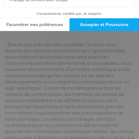
Présentation du magazine Le Praticien En
Anesthesie Reanimation
- Être au plus près de votre quotidien : la revue vous
apporte des réponses immédiatement opérationnelles
aux problèmes rencontrés dans votre exercice.-
Transmettre des informations riches et actualisées : vous
trouverez des informations d'actualité scientifique ou de
vie professionnelle qui font le point sur les derniers
développements ou un rappel des connaissances sur un
sujet spécifique.- Couvrir de manière précise tous les
aspects de votre pratique : les membres du comité de
rédaction représentent les différents aspects de la
pratique de l'anesthésie et de la réanimation, pour des
informations toujours proches des préoccupations de
votre profession. Les articles sont rédigés de façon
synthétique pour vous permettre d'aller à l'essentiel.-
Apporter des informations scientifiques fiables : les articles
retenus pour publication sont élaborés par des auteurs aux