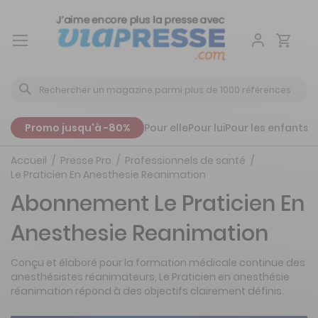
Aller
au
contenu
Promo jusqu'à -80%
Pour elle
Pour lui
Pour les enfants
P
Accueil
Presse Pro
Professionnels de santé
Le Praticien En Anesthesie Reanimation
Abonnement Le Praticien En
Anesthesie Reanimation
Conçu et élaboré pour la formation médicale continue des
anesthésistes réanimateurs, Le Praticien en anesthésie
réanimation répond à des objectifs clairement définis.