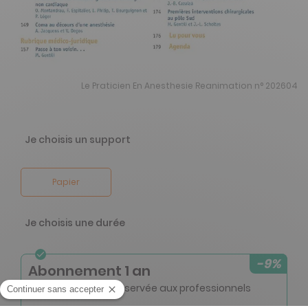
Le Praticien En Anesthesie Reanimation n° 202604
Je choisis un support
Papier
Je choisis une durée
-9%
Abonnement 1 an
6 n° • Papier Offre réservée aux professionnels