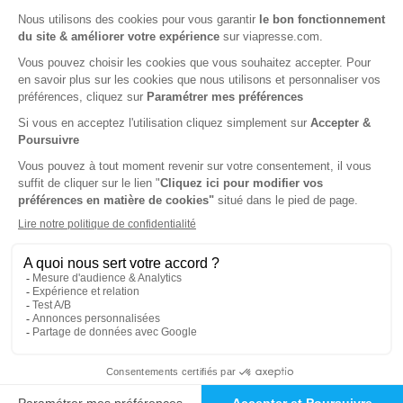
105€
00
00
Tarif Kiosque :
192€
Tarif France métropolitaine
Renouvellement à date d’anniversaire
-8%
Abonnement 1 an
6 n° • Papier Offre réservée aux professionnels
177€
00
00
Tarif Kiosque :
192€
Tarif France métropolitaine
Renouvellement à date d’anniversaire
-61%
Abonnement 1 an
6 n° • Papier Offre réservée aux étudiants
74€
00
00
Tarif Kiosque :
192€
Tarif France métropolitaine
Renouvellement à date d’anniversaire