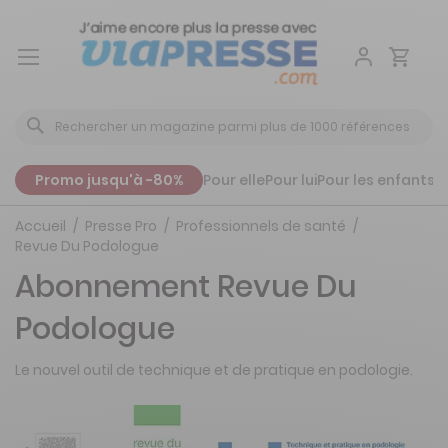
Aller
au
contenu
Promo jusqu'à -80%
Pour elle
Pour lui
Pour les enfants
P
Accueil
Presse Pro
Professionnels de santé
Revue Du Podologue
Abonnement Revue Du
Podologue
Le nouvel outil de technique et de pratique en podologie.