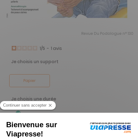
Revue Du Podologue n° 130
1
/
5
-
1
avis
Je choisis un support
Papier
Je choisis une durée
-45%
Abonnement 1 an
6 n° • Papier Offre réservée aux particuliers