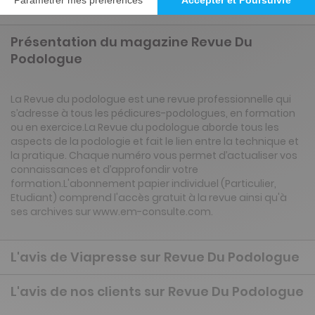
Présentation du magazine Revue Du
Podologue
La Revue du podologue est une revue professionnelle qui
s’adresse à tous les pédicures-podologues, en formation
ou en exercice.La Revue du podologue aborde tous les
aspects de la podologie et fait le lien entre la technique et
la pratique. Chaque numéro vous permet d’actualiser vos
connaissances et d’approfondir votre
formation.L'abonnement papier individuel (Particulier,
Etudiant) comprend l'accès gratuit à la revue ainsi qu'à
ses archives sur www.em-consulte.com.
L'avis de Viapresse sur Revue Du Podologue
L'avis de nos clients sur Revue Du Podologue