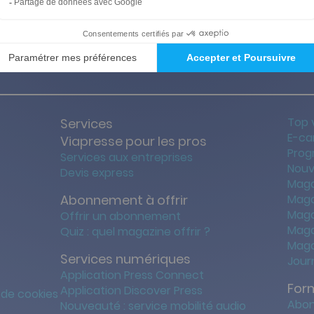
ties des prix les + bas
Satisfait o
Top 
Services
E-ca
Viapresse pour les pros
Prog
Services aux entreprises
Nouv
Devis express
Maga
Abonnement à offrir
Maga
Maga
Offrir un abonnement
Maga
Quiz : quel magazine offrir ?
Maga
Services numériques
Jour
Application Press Connect
For
Application Discover Press
 de cookies
Abon
Nouveauté : service mobilité audio