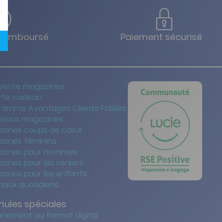
u remboursé
Paiement sécurisé
vente magazines
rte cadeau
ramme Avantages Clients Fidèles
eaux magazines
zines coups de cœur
zines féminins
zines pour hommes
zines pour les seniors
zines pour les enfants
naux quotidiens
mules spéciales
nement au format digital