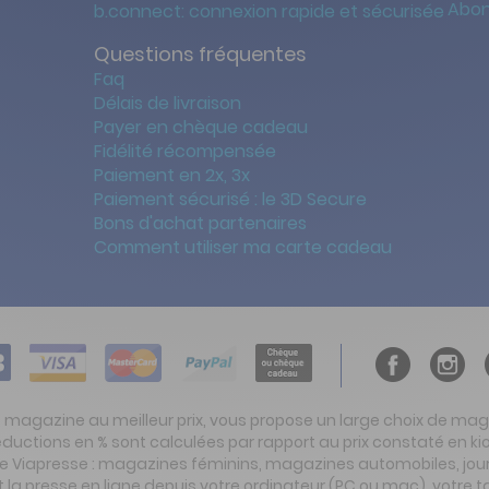
Abon
b.connect: connexion rapide et sécurisée
Questions fréquentes
Faq
Délais de livraison
Payer en chèque cadeau
Fidélité récompensée
Paiement en 2x, 3x
Paiement sécurisé : le 3D Secure
Bons d'achat partenaires
Comment utiliser ma carte cadeau
t magazine au meilleur prix, vous propose un large choix de ma
réductions en % sont calculées par rapport au prix constaté en
ite Viapresse : magazines féminins, magazines automobiles, jo
la presse en ligne depuis votre ordinateur (PC ou mac), votre t