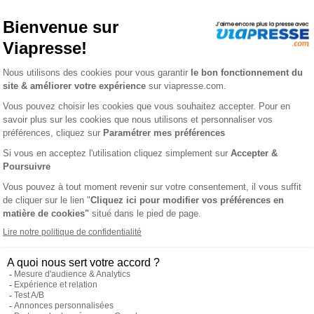
mat n° 142
AU 3 GRAND FORMAT
L'AVIS DE VIAPR
difficulté d'un cran.