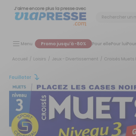
Chercher
Menu
Promo jusqu'à -80%
Pour elle
Pour lui
Pour
Accueil
Loisirs
Jeux - Divertissement
Croisés Muets
Feuilleter