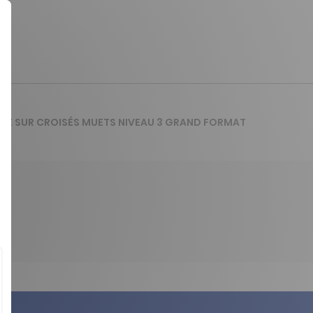
ESSE SUR CROISÉS MUETS NIVEAU 3 GRAND FORMAT