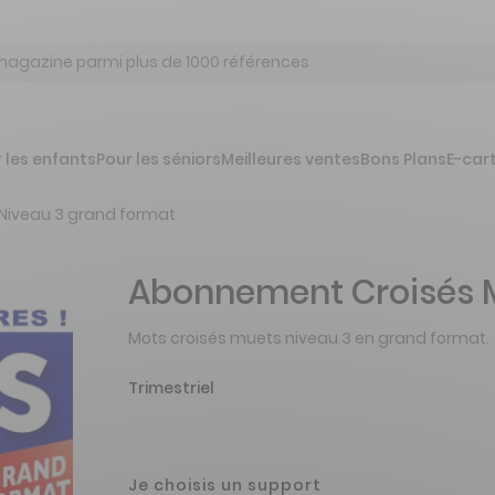
 les enfants
Pour les séniors
Meilleures ventes
Bons Plans
E-car
 Niveau 3 grand format
Abonnement Croisés M
Mots croisés muets niveau 3 en grand format.
Trimestriel
Je choisis un support