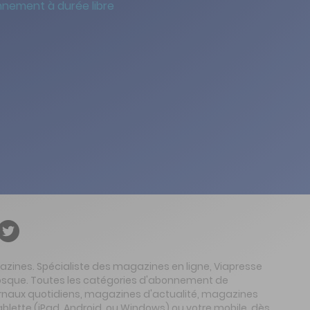
nement à durée libre
gazines. Spécialiste des magazines en ligne, Viapresse
 kiosque. Toutes les catégories d'abonnement de
urnaux quotidiens, magazines d'actualité, magazines
ablette (iPad, Android, ou Windows) ou votre mobile, dès