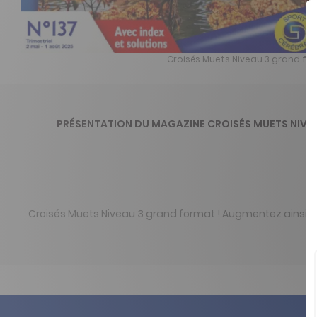
Croisés Muets Niveau 3 grand for
PRÉSENTATION DU MAGAZINE CROISÉS MUETS NIVE
Croisés Muets Niveau 3 grand format ! Augmentez ainsi la 