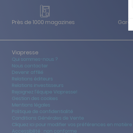
Près de 1000 magazines
Garan
Viapresse
Qui sommes-nous ?
Nous contacter
Devenir affilié
Relations éditeurs
Relations investisseurs
Rejoignez l'équipe Viapresse!
Gestion des cookies
Mentions légales
Politique de confidentialité
Conditions Générales de Vente
Cliquez ici pour modifier vos préférences en matière
Accessibilité : non conforme