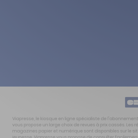
Viapresse, le kiosque en ligne spécialiste de l'abonnemen
vous propose un large choix de revues à prix cassés. Les 
magazines papier et numérique sont disponibles sur le s
jeunesse. Viapresse vous propose de consulter facilement 