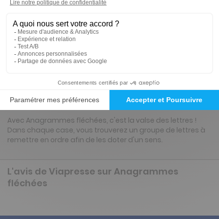
27€
20
60
Tarif Kiosque :
35€
Tarif France métropolitaine
Renouvellement à date d’anniversaire
Présentation du magazine Anagrammes
fléchées
Avec Anagrammes fléchées, c'est la valse des lettres !
Dans chaque case, vous trouverez un groupe de lettres à
remettre en ordre afin de les doter d'un sens.
L'avis de Viapresse sur Anagrammes
fléchées