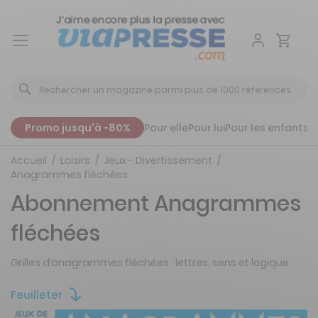
Aller
au
contenu
Promo jusqu'à -80%
Pour elle
Pour lui
Pour les enfants
P
Accueil
Loisirs
Jeux - Divertissement
Anagrammes fléchées
Abonnement Anagrammes
fléchées
Grilles d’anagrammes fléchées : lettres, sens et logique.
Feuilleter