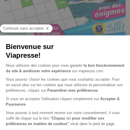
Anagrammes fléchées n° 186
Je choisis un support
Papier
Je choisis une durée
-24%
Abonnement 1 an
6 n° • Papier