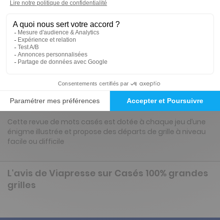
19€
13
20
Tarif Kiosque :
25€
Tarif France métropolitaine
Renouvellement à date d’anniversaire
Présentation du magazine Casés 100%
grandes grilles
Cette revue de mots casés est dotée à chaque jeu d’une
énigme illustrée et propose des départs de grille à niveau
facile ou difficile
L'avis de Viapresse sur Casés 100% grandes
grilles