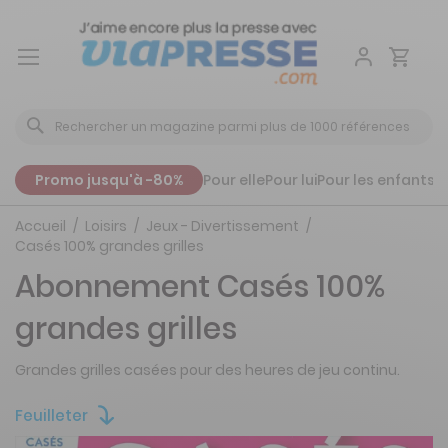
Aller
au
contenu
Promo jusqu'à -80%
Pour elle
Pour lui
Pour les enfants
P
Accueil
Loisirs
Jeux - Divertissement
Casés 100% grandes grilles
Abonnement Casés 100%
grandes grilles
Grandes grilles casées pour des heures de jeu continu.
Feuilleter