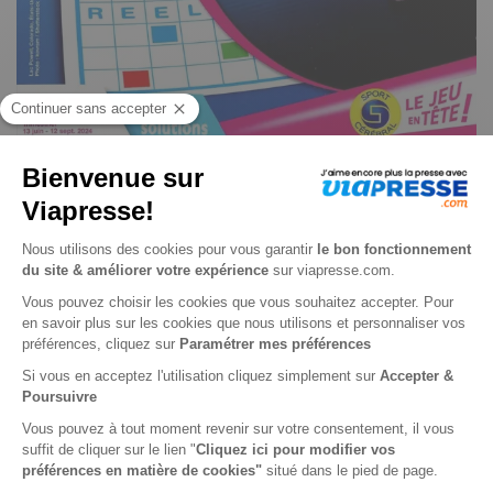
Casés 100% grandes grilles n° 45
Je choisis un support
Papier
Je choisis une durée
-24%
Abonnement 1 an
4 n° • Papier