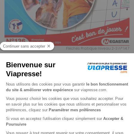
Fléchés Pratique niveau 2-3 n° 147
4.7
/
5
-
3
avis
Je choisis un support
Papier
Je choisis une durée
-24%
Abonnement 1 an