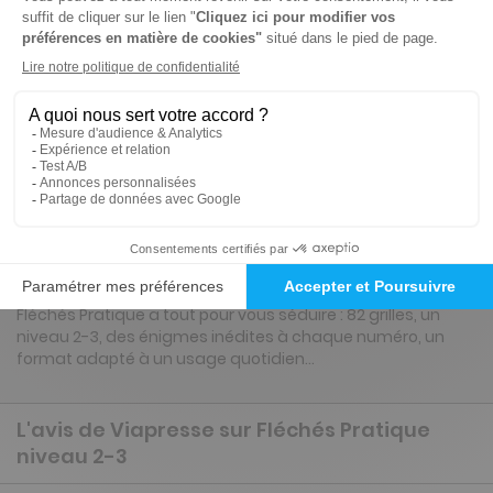
6 n° • Papier
28€
48
50
Tarif Kiosque :
37€
Tarif France métropolitaine
Renouvellement à date d’anniversaire
Présentation du magazine Fléchés Pratique
niveau 2-3
Fléchés Pratique a tout pour vous séduire : 82 grilles, un
niveau 2-3, des énigmes inédites à chaque numéro, un
format adapté à un usage quotidien…
L'avis de Viapresse sur Fléchés Pratique
niveau 2-3