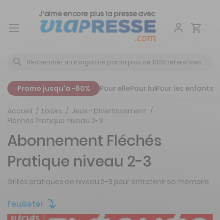
Aller
au
contenu
Promo jusqu'à -80%
Pour elle
Pour lui
Pour les enfants
P
Accueil
Loisirs
Jeux - Divertissement
Fléchés Pratique niveau 2-3
Abonnement Fléchés
Pratique niveau 2-3
Grilles pratiques de niveau 2-3 pour entretenir sa mémoire.
Feuilleter