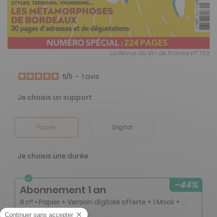
La Revue du Vin de France n° 702
5
/
5
-
1
avis
Je choisis un support
Papier
Digital
Je choisis une durée
-44%
Abonnement 1 an
8 n° • Papier + Version digitale offerte + 1 Mook + accès illimité à larvf.com