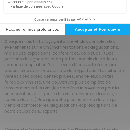
Présentation du magazine La Revue du Vin
de France
Chaque mois Un balayage illustré et plus complet des
événements sur le vin (manifestations et dégustations,
mais aussi expositions, conférences, colloques...) Des
portraits de vignerons et de professionnels du vin, leurs
sources d’inspiration Plus de vins découverte à des prix
accessibles dans nos carnets de dégustation Les sites de
ventes spécialisés, ventes privées, enchères,cavistes,
foires aux vins etc. Une couverture plus complète de
l’environnement du vin (les dernières innovations pour la
conservation et la garde des vins, l’univers de la cave, le
service du vin...) Une approche plus culturelle du vin, qui
viendra compléter les dégustations et prescriptions de
notre équipe de 18 experts
L'avis de Viapresse sur La Revue du Vin de