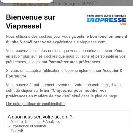
94€
00
90
Tarif Kiosque :
166€
Tarif France métropolitaine
Renouvellement à date d’anniversaire
-50%
Abonnement Durée libre
Papier + Version digitale offerte + 1 Mook par an à 11,90 euros
3€
85
70
Tarif Kiosque :
7€
Prix par n° pendant 6 mois, puis 6,50 € par n°
Tarif France métropolitaine
-21%
Abonnement 1 an
8 n° • Papier + Version digitale offerte + 1 Mook
74€
00
20
Tarif Kiosque :
93€
Tarif France métropolitaine
Renouvellement à date d’anniversaire