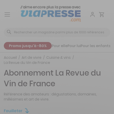
Aller
au
contenu
Promo jusqu'à -80%
Pour elle
Pour lui
Pour les enfants
P
Accueil
Art de vivre
Cuisine & vins
La Revue du Vin de France
Abonnement La Revue du
Vin de France
Référence des amateurs : dégustations, domaines,
millésimes et art de vivre.
Feuilleter