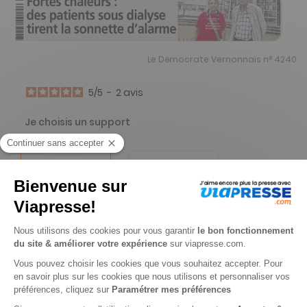
Le Démocrate Vernonnais n° 4240
5
/
5
-
2
avis
Je choisis un support
Papier
Digital
Je choisis une durée
-8%
Abonnement 1 an
52 n° • Papier
86€
40
60
Tarif Kiosque :
93€