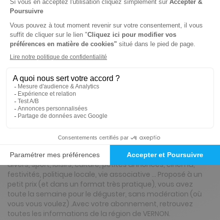
Tarif France métropolitaine
Renouvellement à date d’anniversaire
ℹ️
Note :
les codes promotionnels ne sont pas
valables sur ce titre.
Présentation du magazine Le Démocrate
Vernonnais
A la fois utile et convivial, il s’adresse à toute la famille en
traitant l’actualité des communes de votre région : faits
divers, sport, loisirs, culture, petites annonces, cinéma,
festivités, politique locale, vie associative … Proposé à un
petit prix (et dans un format très pratique), vous avez
toute la semaine pour le déguster, sans modération (où
vous vous voulez) .Avec votre abonnement, retrouvez
toutes les informations de la région de VERNON.