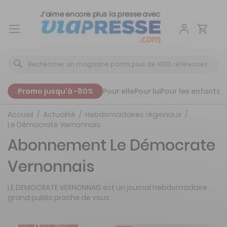
Aller
au
contenu
Promo jusqu'à -80%
Pour elle
Pour lui
Pour les enfants
P
Accueil
Actualité
Hebdomadaires régionaux
Le Démocrate Vernonnais
Abonnement Le Démocrate
Vernonnais
LE DEMOCRATE VERNONNAIS est un journal hebdomadaire
grand public proche de vous.