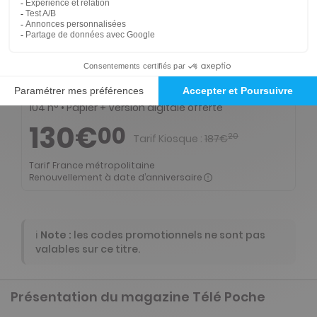
0€
95
90
Tarif Kiosque :
1€
Prix par n° pendant 6 mois, puis 1,65 € par n°
Tarif France métropolitaine
-31%
Abonnement 2 ans
104 n° • Papier + Version digitale offerte
130€
00
20
Tarif Kiosque :
187€
Tarif France métropolitaine
Renouvellement à date d’anniversaire
ℹ️
Note :
les codes promotionnels ne sont pas
valables sur ce titre.
Présentation du magazine Télé Poche