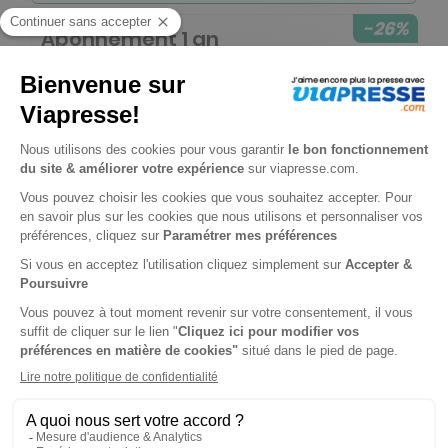
-26%
Abonnement 1 an
52 n° • Papier + Version digitale offerte
69€
00
60
Tarif Kiosque :
93€
Tarif France métropolitaine
Renouvellement à date d’anniversaire
-50%
Abonnement Durée libre
Papier + Version digitale offerte
0€
90
80
Tarif Kiosque :
1€
Prix par n° pendant 6 mois, puis 1,65 € par n°
Tarif France métropolitaine
-50%
Abonnement Durée libre
Papier + Version digitale offerte + 4 HS à 5,50 euros