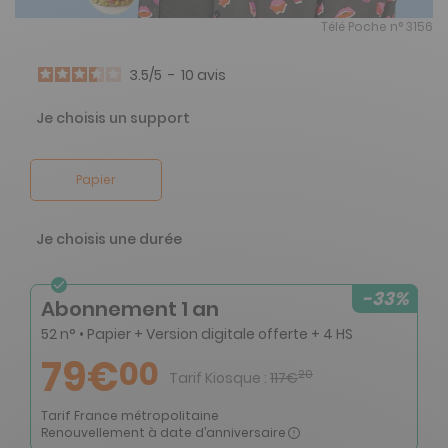
Télé Poche n° 3156
3.5
/
5
-
10
avis
Je choisis un support
Papier
Je choisis une durée
-33%
Abonnement 1 an
52 n° • Papier + Version digitale offerte + 4 HS
79€
00
20
Tarif Kiosque :
117€
Tarif France métropolitaine
Renouvellement à date d’anniversaire