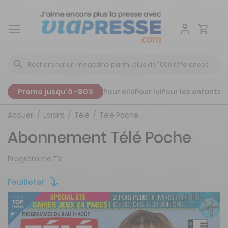
Aller
au
contenu
Promo jusqu'à -80%
Pour elle
Pour lui
Pour les enfants
P
Accueil
Loisirs
Télé
Télé Poche
Abonnement Télé Poche
Programme TV
Feuilleter