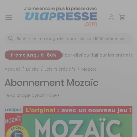
Aller
au
contenu
Promo jusqu'à -80%
Pour elle
Pour lui
Pour les enfants
P
Accueil
Loisirs
Loisirs créatifs
Mozaïc
Abonnement Mozaïc
Le coloriage dynamique !