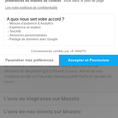
Renouvellement à date d’anniversaire
Présentation du magazine Mozaïc
Avec Mozaïc, découvrez le coloriage dynamique et festif !
Vous allez conjuguer les plaisirs variés de relier les points,
jouer aux labyrinthes, décoder et retracer des chemins
logiques, avec un point commun : assister à l’apparition
d’un portrait, d’un paysage ou d’une scène, en noir et blanc
ou haute en couleurs ! Ce sont donc des heures de
détente et de plaisir qui s’offrent à vous. Armé de vos
crayons ou de vos feutres, laissez parler l’artiste qui est en
vous !
L'avis de Viapresse sur Mozaïc
L'avis de nos clients sur Mozaïc