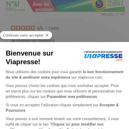
Mozaïc n° 70
5
/
5
-
1
avis
Je choisis un support
Papier
Je choisis une durée
-25%
Abonnement 1 an
4 n° • Papier
18€
70
80
Tarif Kiosque :
24€
Tarif France métropolitaine