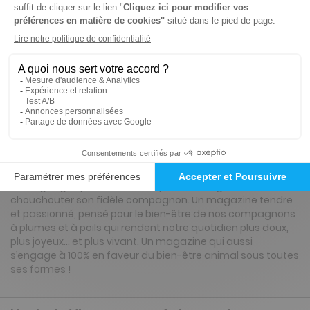
Renouvellement à date d’anniversaire
Présentation du magazine Animaux de
Compagnie magazine
"Animaux de Compagnie Magazine", c’est le rendez-vous
de tous ceux qui considèrent leur animal comme un
véritable membre de la famille. Chiens, chats, rongeurs,
oiseaux ou nouvel animal de compagnie, chaque numéro
regorge de conseils pratiques, de dossiers complets et de
témoignages pour mieux comprendre, soigner et
chouchouter son fidèle compagnon. Un magazine tendre
et passionné, pensé pour le bien-être de nos compagnons
à plumes et à poils qui rendent notre quotidien plus doux,
plus joyeux… et plus vivant. Un magazine qui aussi
s’engage à 100% en faveur du bien-être animal sous toutes
ses formes !