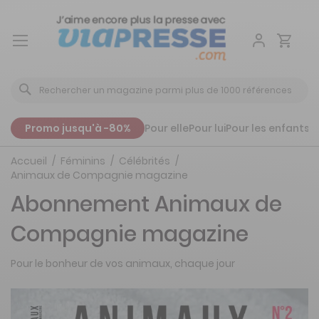
Aller
au
contenu
Promo jusqu'à -80%
Pour elle
Pour lui
Pour les enfants
P
Accueil
Féminins
Célébrités
Animaux de Compagnie magazine
Abonnement Animaux de
Compagnie magazine
Pour le bonheur de vos animaux, chaque jour