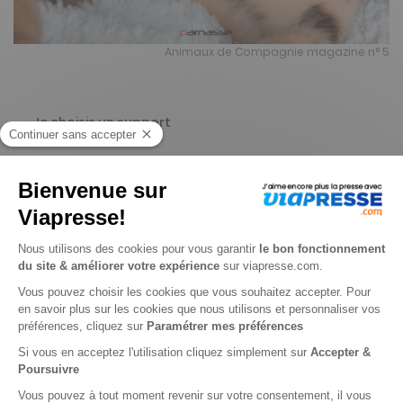
Animaux de Compagnie magazine n° 5
Je choisis un support
Papier
Digital
Je choisis une durée
-29%
Abonnement 1 an
4 n° • Papier
16€
66
60
Tarif Kiosque :
23€
Tarif France métropolitaine