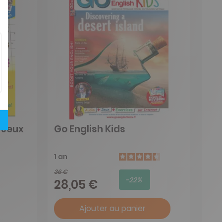
t Jeux
Go English Kids
1 an
36 €
-22%
28,05 €
Ajouter au panier