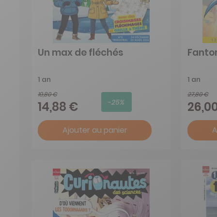
Un max de fléchés
Fanto
1 an
1 an
19,80 €
27,80 €
-25%
14,88 €
26,0
Ajouter au panier
A