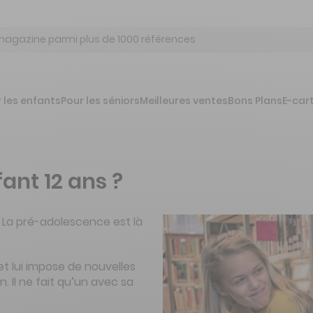
 les enfants
Pour les séniors
Meilleures ventes
Bons Plans
E-car
ant 12 ans ?
? La pré-adolescence est là
t lui impose de nouvelles
. Il ne fait qu’un avec sa