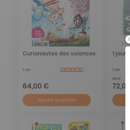
Curionautes des sciences
1 jour 
1 an
1 an
80 €
64,00 €
72,0
Ajouter au panier
A