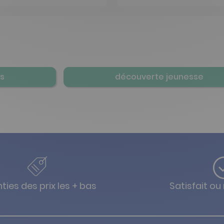
ns
découverte jeunesse
ties des prix les + bas
Satisfait o