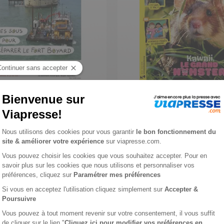
1 actu
Salamandre Junior
1 an
36 €
-10%
-19%
0 €
29,00 €
jouter au panier
Ajouter au panier