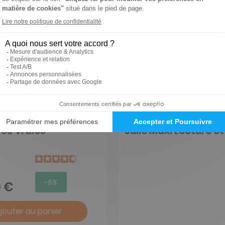
res Vraies
Julie Maxi Lecture e
-5%
0 €
jouter au panier