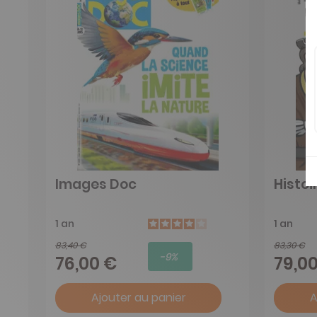
Images Doc
Histoi
1 an
1 an
83,40 €
83,30 €
-9%
76,00 €
79,0
Ajouter au panier
A