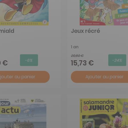
miald
Jeux récré
1 an
20,80 €
-6%
-24%
0 €
15,73 €
jouter au panier
Ajouter au panier