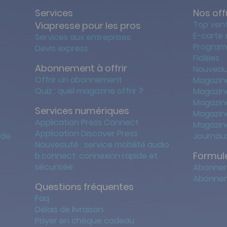
Services
Nos off
Top ven
Viapresse pour les pros
E-carte
Services aux entreprises
Program
Devis express
Fidèles
Abonnement à offrir
Nouveau
Offrir un abonnement
Magazin
Quiz : quel magazine offrir ?
Magazin
Magazin
Services numériques
Magazine
Application Press Connect
Magazine
Application Discover Press
 de
Journaux
Nouveauté : service mobilité audio
Formule
b.connect: connexion rapide et
sécurisée
Abonnem
Abonnem
Questions fréquentes
Faq
Délais de livraison
Payer en chèque cadeau