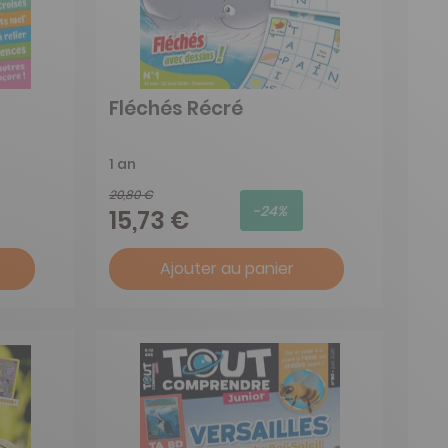
Fléchés Récré
1 an
20,80 €
-24%
15,73 €
Ajouter au panier