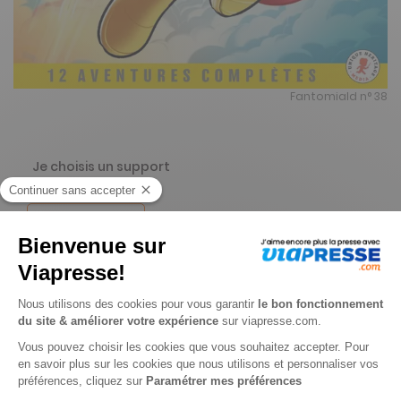
Fantomiald n° 38
Je choisis un support
Papier
Je choisis une durée
-6%
Abonnement 1 an
4 n° • Papier
26€
00
80
Tarif Kiosque :
27€