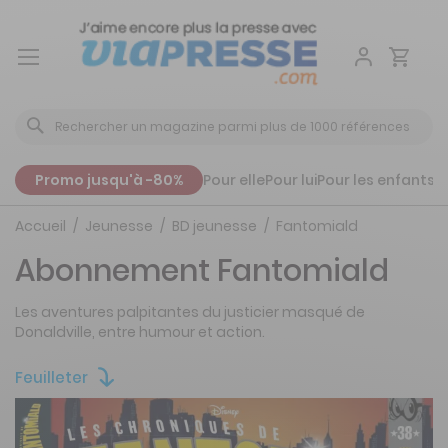
Aller
au
contenu
Promo jusqu'à -80%
Pour elle
Pour lui
Pour les enfants
P
Accueil
Jeunesse
BD jeunesse
Fantomiald
Abonnement Fantomiald
Les aventures palpitantes du justicier masqué de
Donaldville, entre humour et action.
Feuilleter