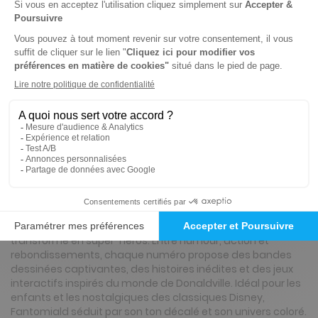
Tarif France métropolitaine
Renouvellement à date d’anniversaire
ℹ️
Note :
les codes promotionnels ne sont pas
valables sur ce titre.
Présentation du magazine Fantomiald
Fantomiald, c’est le héros masqué de l’univers Disney que
petits et grands adorent ! Ce magazine plonge les lecteurs
dans les aventures épiques et drôles de Donald
transformé en super-héros. Entre humour, action et
rebondissements, chaque numéro propose des bandes
dessinées captivantes, des histoires inédites et des jeux
interactifs inspirés du monde de Donaldville. Idéal pour les
enfants et les nostalgiques des classiques Disney,
Fantomiald séduit par son ton décalé et son univers coloré.