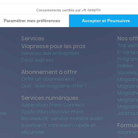
ties des prix les + bas
Satisfait o
Services
Nos off
Top ven
Viapresse pour les pros
E-carte
Services aux entreprises
Program
Devis express
Fidèles
Abonnement à offrir
Nouveau
Offrir un abonnement
Magazin
Quiz : quel magazine offrir ?
Magazin
Magazin
Services numériques
Magazine
Application Press Connect
Magazine
Application Discover Press
 de
Journaux
Nouveauté : service mobilité audio
Formule
b.connect: connexion rapide et
sécurisée
Abonnem