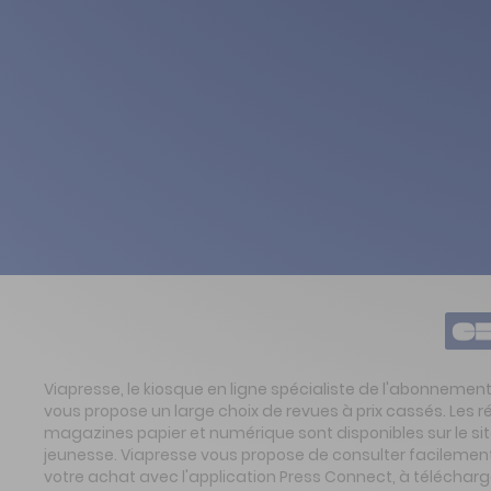
Viapresse, le kiosque en ligne spécialiste de l'abonnemen
vous propose un large choix de revues à prix cassés. Les 
magazines papier et numérique sont disponibles sur le s
jeunesse. Viapresse vous propose de consulter facilement 
votre achat avec l'application Press Connect, à télécharg