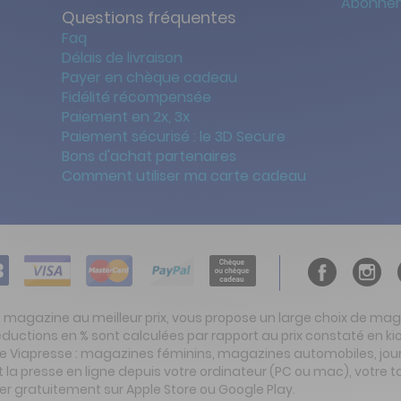
Abonnem
Questions fréquentes
Faq
Délais de livraison
Payer en chèque cadeau
Fidélité récompensée
Paiement en 2x, 3x
Paiement sécurisé : le 3D Secure
Bons d'achat partenaires
Comment utiliser ma carte cadeau
t magazine au meilleur prix, vous propose un large choix de ma
réductions en % sont calculées par rapport au prix constaté en
ite Viapresse : magazines féminins, magazines automobiles, jo
la presse en ligne depuis votre ordinateur (PC ou mac), votre t
er gratuitement sur Apple Store ou Google Play.