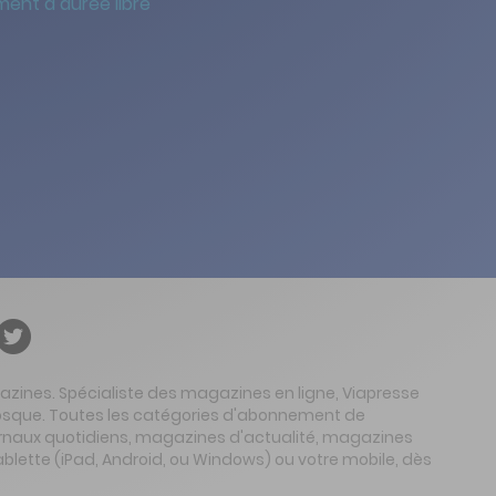
ent à durée libre
gazines. Spécialiste des magazines en ligne, Viapresse
 kiosque. Toutes les catégories d'abonnement de
urnaux quotidiens, magazines d'actualité, magazines
ablette (iPad, Android, ou Windows) ou votre mobile, dès