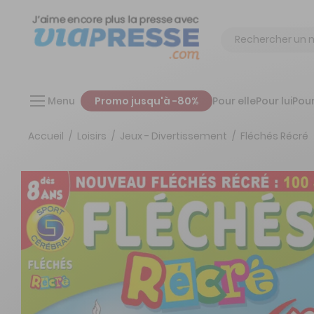
Chercher
Menu
Promo jusqu'à -80%
Pour elle
Pour lui
Pour
Accueil
Loisirs
Jeux - Divertissement
Fléchés Récré