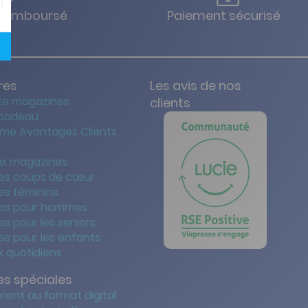
u remboursé
Paiement sécurisé
res
Les avis de nos
te magazines
clients
 cadeau
me Avantages Clients
x magazines
es coups de cœur
es féminins
es pour hommes
s pour les seniors
s pour les enfants
 quotidiens
s spéciales
ent au format digital