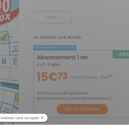
Papier
Je choisis une durée
RECOMMANDÉ POUR VOUS
-24%
Abonnement 1 an
4 n° • Papier
15€
73
80
Tarif Kiosque :
20€
Tarif France métropolitaine
Renouvellement à date d’anniversaire
Ajouter au panier