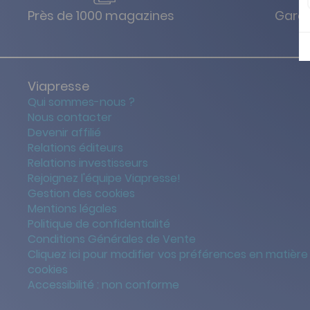
Près de 1000 magazines
Garan
Viapresse
Qui sommes-nous ?
Nous contacter
Devenir affilié
Relations éditeurs
Relations investisseurs
Rejoignez l'équipe Viapresse!
Gestion des cookies
Mentions légales
Politique de confidentialité
Conditions Générales de Vente
Cliquez ici pour modifier vos préférences en matière
cookies
Accessibilité : non conforme