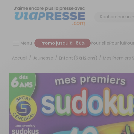
Chercher
Menu
Promo jusqu'à -80%
Pour elle
Pour lui
Pour
Accueil
Jeunesse
Enfant (5 à 12 ans)
Mes Premiers 