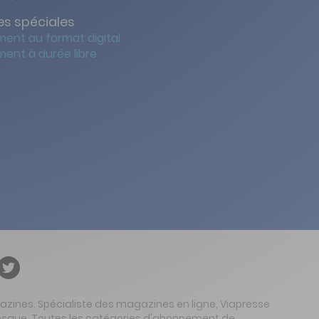
s spéciales
ent au format digital
ent à durée libre
gazines. Spécialiste des magazines en ligne, Viapresse
 kiosque. Toutes les catégories d'abonnement de