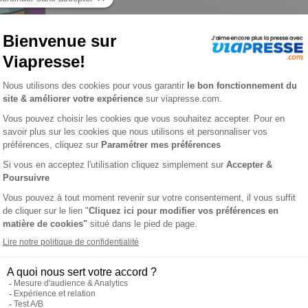
okus n° 89
L'AVIS DE VIAPRESSE SUR MES PREMIERS SUDOKUS
onçue pour que les enfants de 6 ans et plus puissent se familia
pictos ou symboles… à eux de compléter les grilles ! Les règles d