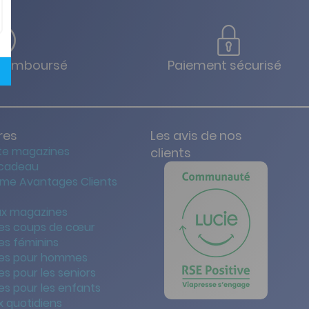
u remboursé
Paiement sécurisé
res
Les avis de nos
te magazines
clients
 cadeau
me Avantages Clients
x magazines
es coups de cœur
es féminins
es pour hommes
s pour les seniors
s pour les enfants
 quotidiens