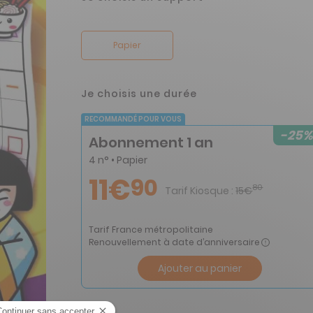
Papier
Je choisis une durée
RECOMMANDÉ POUR VOUS
-25%
Abonnement 1 an
4 n° • Papier
11€
90
80
Tarif Kiosque :
15€
Tarif France métropolitaine
Renouvellement à date d’anniversaire
Ajouter au panier