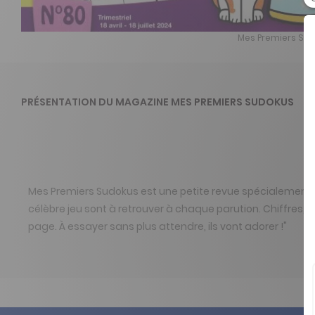
Mes Premiers Sud
PRÉSENTATION DU MAGAZINE MES PREMIERS SUDOKUS
Mes Premiers Sudokus est une petite revue spécialement c
célèbre jeu sont à retrouver à chaque parution. Chiffres, 
page. À essayer sans plus attendre, ils vont adorer !"