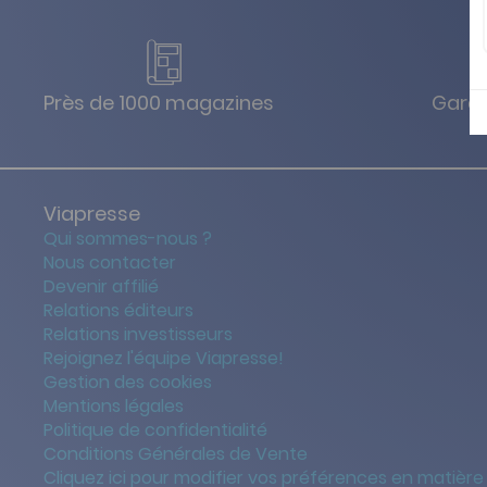
Près de 1000 magazines
Garan
Viapresse
Qui sommes-nous ?
Nous contacter
Devenir affilié
Relations éditeurs
Relations investisseurs
Rejoignez l'équipe Viapresse!
Gestion des cookies
Mentions légales
Politique de confidentialité
Conditions Générales de Vente
Cliquez ici pour modifier vos préférences en matière