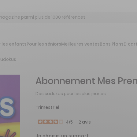
 les enfants
Pour les séniors
Meilleures ventes
Bons Plans
E-car
Sudokus
Abonnement Mes Prem
Des sudokus pour les plus jeunes
Trimestriel
4
/
5
-
2
avis
Je choisis un support