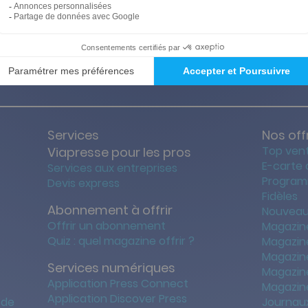
ties des prix les + bas
Satisfait o
Services
Nos off
Top ven
Viapresse pour les pros
E-carte
Services aux entreprises
Program
Devis express
Fidèles
Abonnement à offrir
Nouveau
Offrir un abonnement
Magazin
Quiz : quel magazine offrir ?
Magazin
Magazin
Services numériques
Magazine
Application Press Connect
Magazine
Application Discover Press
 de
Journaux