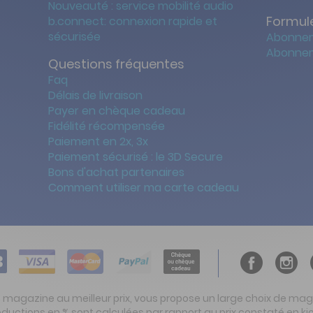
Nouveauté : service mobilité audio
Formule
b.connect: connexion rapide et
sécurisée
Abonnem
Abonnem
Questions fréquentes
Faq
Délais de livraison
Payer en chèque cadeau
Fidélité récompensée
Paiement en 2x, 3x
Paiement sécurisé : le 3D Secure
Bons d'achat partenaires
Comment utiliser ma carte cadeau
t magazine au meilleur prix, vous propose un large choix de ma
réductions en % sont calculées par rapport au prix constaté en