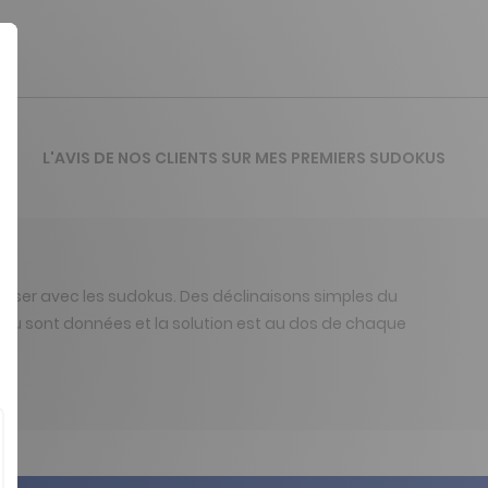
L'AVIS DE NOS CLIENTS SUR MES PREMIERS SUDOKUS
riser avec les sudokus. Des déclinaisons simples du
u jeu sont données et la solution est au dos de chaque