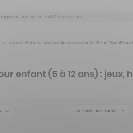
 les enfants
Pour les séniors
Meilleures ventes
Bons Plans
E-car
enfant (5 à 12 ans) : jeux, h
Je choisis une durée