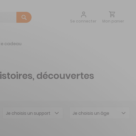
Aller
Mon panier
Se connecter
au
contenu
te cadeau
istoires, découvertes
Je choisis un support
Je choisis un âge