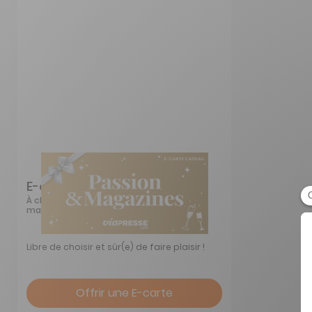
E-carte cadeau Viapresse
À chacun sa passion, à chacun son
magazine
Libre de choisir et sûr(e) de faire plaisir !
Offrir une E-carte