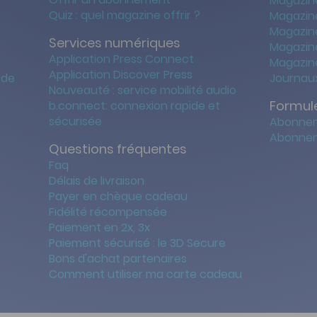
Magazin
Quiz : quel magazine offrir ?
Magazin
Magazin
Services numériques
Magazine
Application Press Connect
Magazine
Application Discover Press
 de
Journaux
Nouveauté : service mobilité audio
Formule
b.connect: connexion rapide et
sécurisée
Abonnem
Abonnem
Questions fréquentes
Faq
Délais de livraison
Payer en chèque cadeau
Fidélité récompensée
Paiement en 2x, 3x
Paiement sécurisé : le 3D Secure
Bons d'achat partenaires
Comment utiliser ma carte cadeau