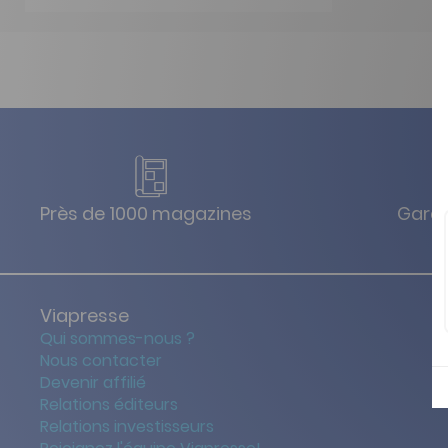
Près de 1000 magazines
Garan
Viapresse
Qui sommes-nous ?
Nous contacter
Devenir affilié
Relations éditeurs
Relations investisseurs