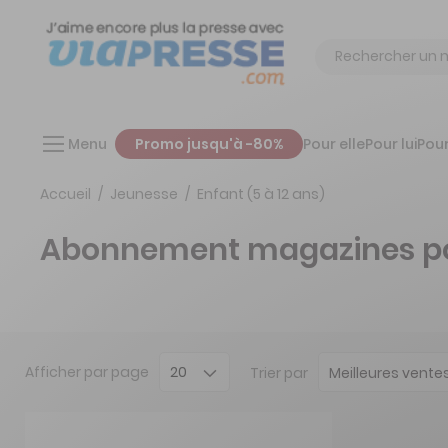
Chercher
Menu
Promo jusqu'à -80%
Pour elle
Pour lui
Pour
Accueil
Jeunesse
Enfant (5 à 12 ans)
Abonnement magazines pour 
Afficher
par page
Trier par