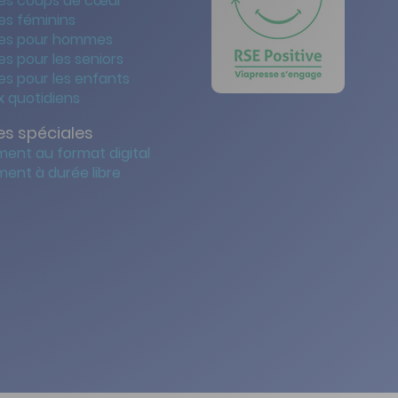
es coups de cœur
es féminins
es pour hommes
s pour les seniors
s pour les enfants
 quotidiens
s spéciales
ent au format digital
ent à durée libre