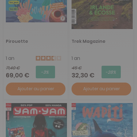
Pirouette
Trek Magazine
1 an
1 an
71,40 €
45 €
-3%
-28%
69,00 €
32,30 €
Ajouter au panier
Ajouter au panier