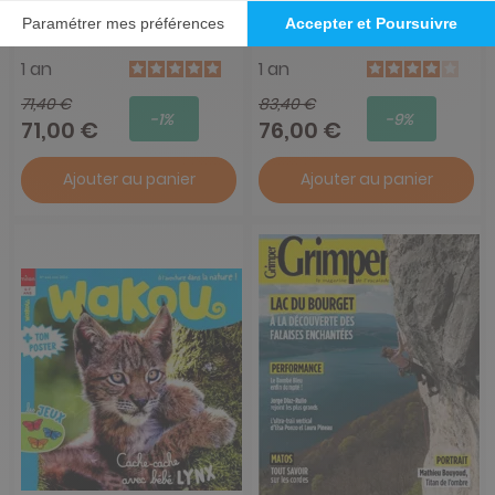
Youpi doc
Images Doc
1 an
1 an
71,40 €
83,40 €
-1%
-9%
71,00 €
76,00 €
Ajouter au panier
Ajouter au panier