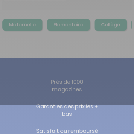
Maternelle
Elementaire
Collège
Près de 1000
magazines
Garanties des prix les +
bas
Satisfait ou remboursé