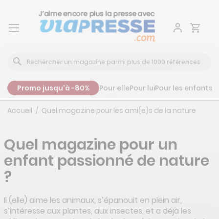
Aller
au
contenu
Promo jusqu'à -80%
Pour elle
Pour lui
Pour les enfants
P
Accueil
Quel magazine pour les ami(e)s de la nature
Quel magazine pour un
enfant passionné de nature
?
Il (elle) aime les animaux, s’épanouit en plein air,
s’intéresse aux plantes, aux insectes, et a déjà les