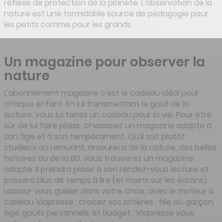
réflexe de protection de la planète. L'observation de la
nature est une formidable source de pédagogie pour
les petits comme pour les grands.
Un magazine pour observer la
nature
L'abonnement magazine c'est le cadeau idéal pour
chaque enfant. En lui transmettant le goût de la
lecture, vous lui faites un cadeau pour la vie. Pour être
sûr de lui faire plaisir, choisissez un magazine adapté à
son âge et à son tempérament. Qu'il soit plutôt
studieux ou remuant, amoureux de la nature, des belles
histoires ou de la BD, vous trouverez un magazine
adapté. Il prendra plaisir à son rendez-vous lecture et
passera plus de temps à lire (et moins sur les écrans).
Laissez-vous guider dans votre choix, avec le moteur à
cadeau Viapresse : croisez vos critères : fille ou garçon,
âge, goûts personnels, et budget : Viapresse vous