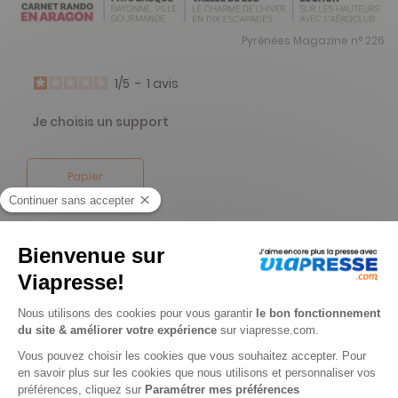
Pyrénées Magazine n° 226
1
/
5
-
1
avis
Je choisis un support
Papier
Je choisis une durée
-13%
Abonnement 1 an
6 n° • Papier + 2 HS
49€
00
40
Tarif Kiosque :
56€
Tarif France métropolitaine