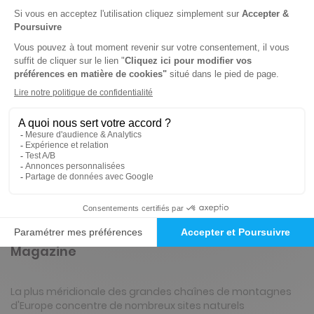
-5%
Abonnement Durée libre
Papier + 2 HS
6€
55
90
Tarif Kiosque :
6€
Prix par n°
Tarif France métropolitaine
ℹ️
Note :
les codes promotionnels ne sont pas
valables sur ce titre.
Présentation du magazine Pyrénées
Magazine
La plus méridionale des grandes chaînes de montagnes
d'Europe concentre de nombreux sites naturels