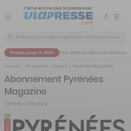
Aller
au
contenu
Promo jusqu'à -80%
Pour elle
Pour lui
Pour les enfants
P
Accueil
Art de vivre
Nature
Pyrénées Magazine
Abonnement Pyrénées
Magazine
L'émotion à l'état pur