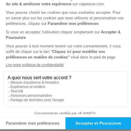
Tarif France métropolitaine
Renouvellement à date d’anniversaire
-40%
Abonnement 2 ans
22 n° • Papier
103€
70
80
Tarif Kiosque :
173€
Tarif France métropolitaine
Renouvellement à date d’anniversaire
-50%
Abonnement Durée libre
Papier
3€
60
20
Tarif Kiosque :
7€
Prix par n° pendant 6 mois, puis 7,20 € par n°
Tarif France métropolitaine