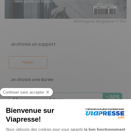
Montagnes Magazine n° 552
Je choisis un support
Papier
Je choisis une durée
-30%
Abonnement 1 an
11 n° • Papier
61€
20
90
Tarif Kiosque :
86€