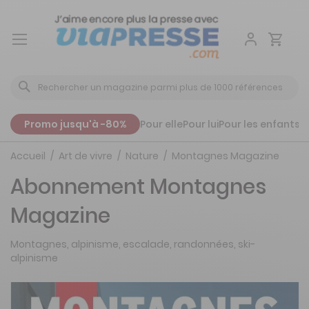
Aller
au
contenu
Promo jusqu'à -80%
Pour elle
Pour lui
Pour les enfants
P
Accueil
Art de vivre
Nature
Montagnes Magazine
Abonnement Montagnes
Magazine
Montagnes, alpinisme, escalade, randonnées, ski-
alpinisme