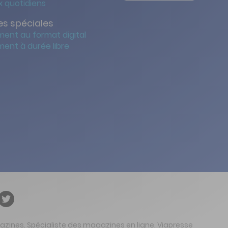
 quotidiens
s spéciales
ent au format digital
ent à durée libre
gazines. Spécialiste des magazines en ligne, Viapresse