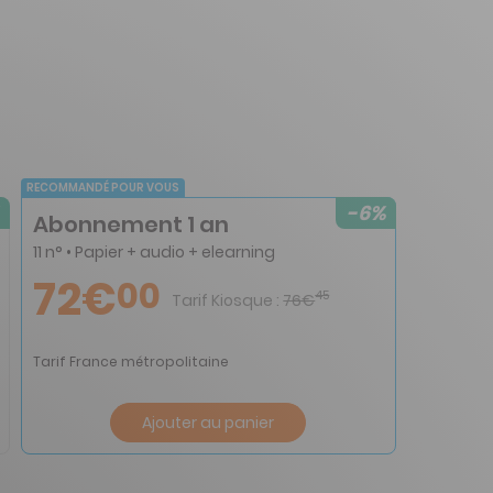
RECOMMANDÉ POUR VOUS
-6%
Abonnement 1 an
11 n° • Papier + audio + elearning
72€
00
45
Tarif Kiosque :
76€
Tarif France métropolitaine
Ajouter au panier