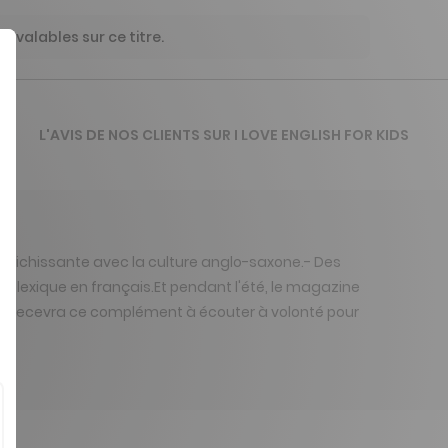
 valables sur ce titre.
L'AVIS DE NOS CLIENTS SUR I LOVE ENGLISH FOR KIDS
re enrichissante avec la culture anglo-saxone.- Des
un lexique en français.Et pendant l'été, le magazine
ant recevra ce complément à écouter à volonté pour