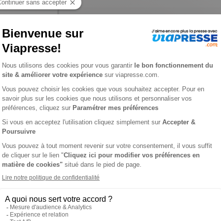
 Kids n° 284
ℹ️
Note :
les codes promotionnels ne sont pas
L'AVIS DE VIAPRESSE SUR I LOVE ENGLISH FOR KIDS
ais par le jeu et basée sur l'oral.A chaque parution :- Une rencont
re facile et variée (mini-reportage, BD...) avec, à chaque page, 
la formule incluant le CD audio : avec son magazine, votre enf