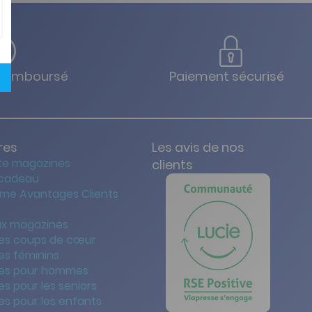
u remboursé
Paiement sécurisé
res
Les avis de nos
te magazines
clients
 cadeau
me Avantages Clients
x magazines
es coups de cœur
es féminins
es pour hommes
s pour les seniors
s pour les enfants