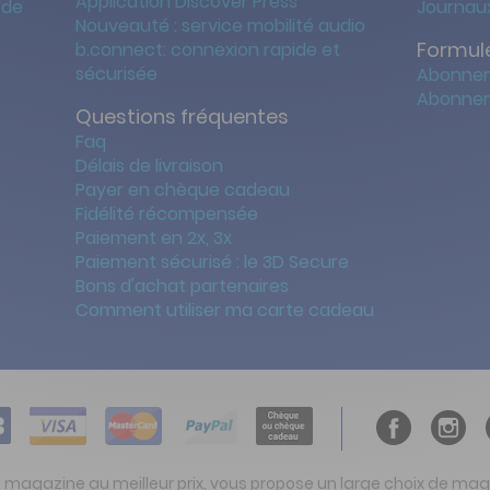
Application Discover Press
 de
Journaux
Nouveauté : service mobilité audio
Formule
b.connect: connexion rapide et
sécurisée
Abonnem
Abonnem
Questions fréquentes
Faq
Délais de livraison
Payer en chèque cadeau
Fidélité récompensée
Paiement en 2x, 3x
Paiement sécurisé : le 3D Secure
Bons d'achat partenaires
Comment utiliser ma carte cadeau
t magazine au meilleur prix, vous propose un large choix de ma