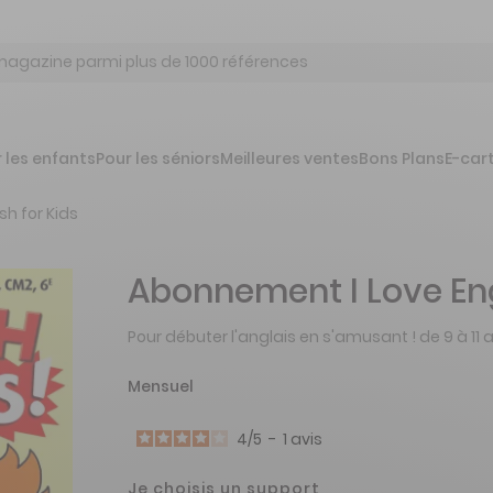
 les enfants
Pour les séniors
Meilleures ventes
Bons Plans
E-car
ish for Kids
Abonnement I Love Eng
Pour débuter l'anglais en s'amusant ! de 9 à 11 
Mensuel
4
/
5
-
1
avis
Je choisis un support