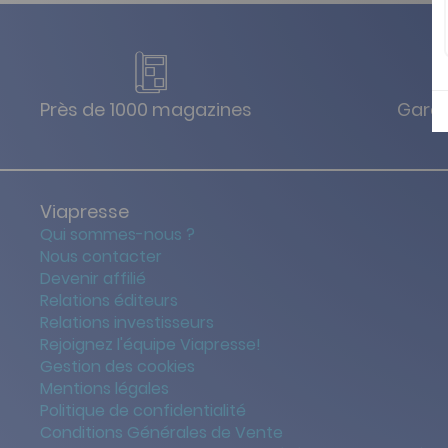
Près de 1000 magazines
Garan
Viapresse
Qui sommes-nous ?
Nous contacter
Devenir affilié
Relations éditeurs
Relations investisseurs
Rejoignez l'équipe Viapresse!
Gestion des cookies
Mentions légales
Politique de confidentialité
Conditions Générales de Vente