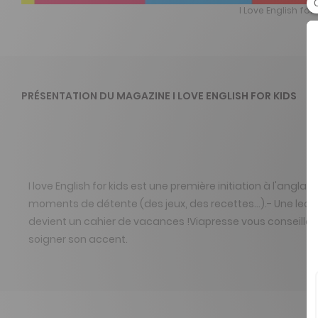
I Love English for
PRÉSENTATION DU MAGAZINE I LOVE ENGLISH FOR KIDS
I love English for kids est une première initiation à l'angl
moments de détente (des jeux, des recettes...).- Une lectu
devient un cahier de vacances !Viapresse vous conseille 
soigner son accent.