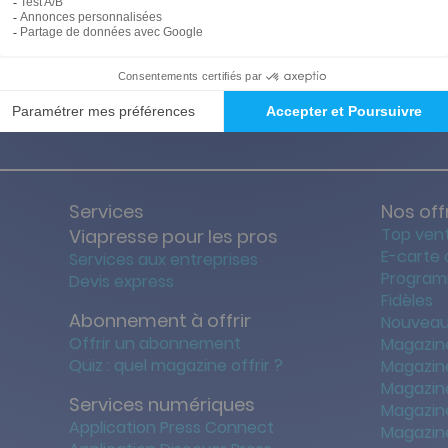
ties des prix les + bas
Satisfait o
Services
Nos off
Top ven
Viapresse pour les pros
E-carte
Services aux entreprises
Program
Devis express
Fidèles
Abonnement à offrir
Nouveau
Offrir un abonnement
Magazin
Quiz : quel magazine offrir ?
Magazin
Magazin
Services numériques
Magazine
Application Press Connect
Magazine