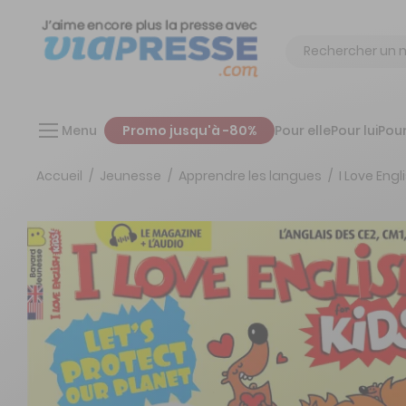
Chercher
Menu
Promo jusqu'à -80%
Pour elle
Pour lui
Pour
Accueil
Jeunesse
Apprendre les langues
I Love Engl