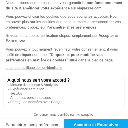
Tarif France métropolitaine
Renouvellement à date d’anniversaire
-85%
Abonnement 1 an
4 n° • Papier Offre réservée aux étudiants
203€
00
00
Tarif Kiosque :
1328€
Tarif France métropolitaine
Renouvellement à date d’anniversaire
-9%
Abonnement 1 an
4 n° • Papier Offre réservée aux institutions
1209€
00
00
Tarif Kiosque :
1328€
Tarif France métropolitaine
Renouvellement à date d’anniversaire