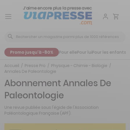
Aller
au
contenu
Promo jusqu'à -80%
Pour elle
Pour lui
Pour les enfants
P
Accueil
Presse Pro
Physique - Chimie - Biologie
Annales De Paleontologie
Abonnement Annales De
Paleontologie
Une revue publiée sous l'égide de l'Association
Paléontologique Française (APF).