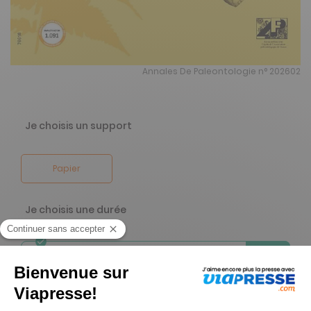
Annales De Paleontologie n° 202602
Je choisis un support
Papier
Je choisis une durée
-67%
Abonnement 1 an
4 n° • Papier Offre réservée aux particuliers
444€
00
00
Tarif Kiosque :
1328€