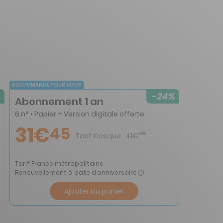
RECOMMANDÉ POUR VOUS
-24%
Abonnement 1 an
6 n° • Papier + Version digitale offerte
31€
45
40
Tarif Kiosque :
41€
Tarif France métropolitaine
Renouvellement à date d’anniversaire
Ajouter au panier