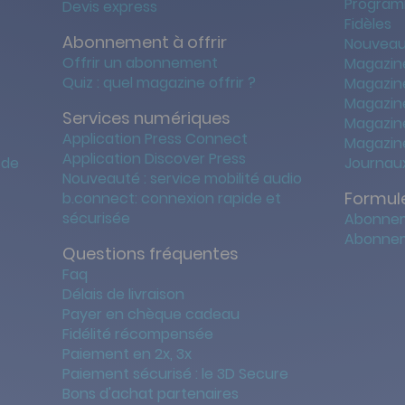
Program
Devis express
Fidèles
Abonnement à offrir
Nouveau
Offrir un abonnement
Magazin
Quiz : quel magazine offrir ?
Magazin
Magazin
Services numériques
Magazine
Application Press Connect
Magazine
Application Discover Press
 de
Journaux
Nouveauté : service mobilité audio
Formule
b.connect: connexion rapide et
sécurisée
Abonnem
Abonnem
Questions fréquentes
Faq
Délais de livraison
Payer en chèque cadeau
Fidélité récompensée
Paiement en 2x, 3x
Paiement sécurisé : le 3D Secure
Bons d'achat partenaires