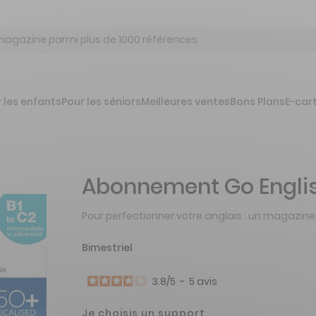
 les enfants
Pour les séniors
Meilleures ventes
Bons Plans
E-car
Abonnement Go Engli
Pour perfectionner votre anglais : un magazine
Bimestriel
3.8
/
5
-
5
avis
Je choisis un support