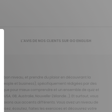
L'AVIS DE NOS CLIENTS SUR GO ENGLISH
 bon niveau, et prendre du plaisir en découvrant la
e, People et business), spécifiquement rédigées par des
lexique pour mieux comprendre et un ensemble de quiz et
USA, GB, Australie, Nouvelle-Zélande...). Et surtout, vous
o-saxons aux accents différents. Vous avez un niveau de
: lisez, écoutez, faites les exercices et découvrez votre