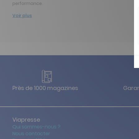
performance.
Voir plus
Près de 1000 magazines
Garan
Viapresse
Qui sommes-nous ?
Nous contacter