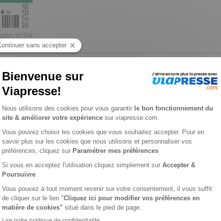
lish n° 139
L'AVIS DE VIAPRESSE SUR GO ENGLISH
e à avancé, pour ceux qui souhaitent progresser ou maintenir un
iques variées et approfondies (News, Language, Travel, Lifestyl
is. Vous apprendrez à l'aide de ce magazine plus vite avec un 
e du magazine indique le niveau et le pays anglophone concerné (
re prononciation avec le CD audio (60 minutes) lu par des angl
rcices interactifs gratuits sur le site internet www.goenglish.fr 