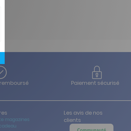
u remboursé
Paiement sécurisé
res
Les avis de nos
te magazines
clients
 cadeau