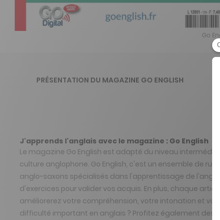
Go Eng
PRÉSENTATION DU MAGAZINE GO ENGLISH
J'apprends l'anglais avec le magazine : Go English
Le magazine Go English est adapté du niveau intermédiair
culture anglophone. Go English, c'est un ensemble de rubr
anglo-saxons spécialisés dans l'apprentissage de l'angla
d'exercices pour valider vos acquis. En plus, chaque articl
améliorerez votre compréhension, votre intonation et vot
difficulté important en anglais ? Profitez également des exe