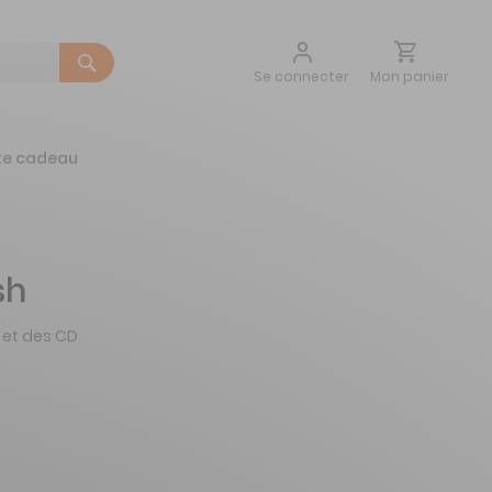
Aller
Mon panier
Se connecter
au
contenu
te cadeau
sh
 et des CD