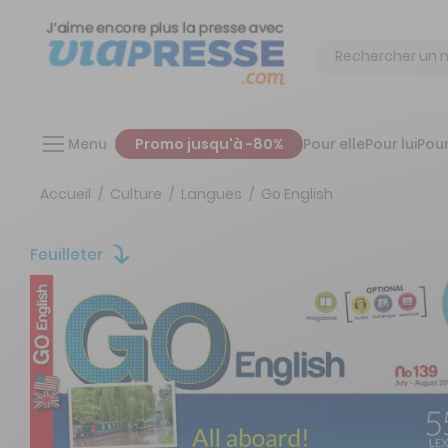
Chercher
Menu
Promo jusqu'à -80%
Pour elle
Pour lui
Pour
Accueil
Culture
Langues
Go English
Feuilleter