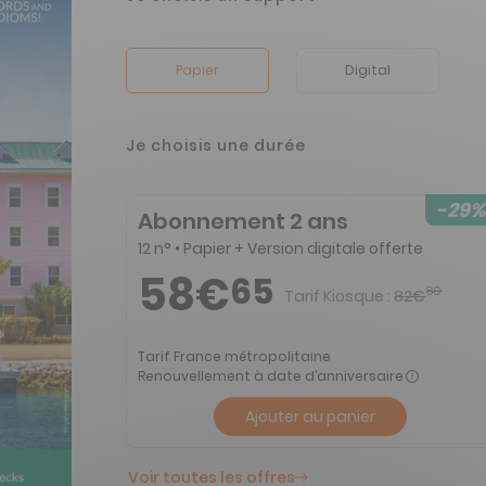
Papier
Digital
Je choisis une durée
-29%
Abonnement 2 ans
12 n° • Papier + Version digitale offerte
58€
65
80
Tarif Kiosque :
82€
Tarif France métropolitaine
Renouvellement à date d’anniversaire
Ajouter au panier
Voir toutes les offres