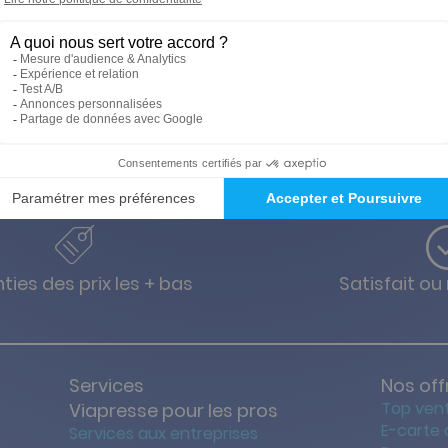
ties des prix les + bas
Satisfait o
Services
Nos off
Top ven
Viapresse pour les pros
E-carte
Services aux entreprises