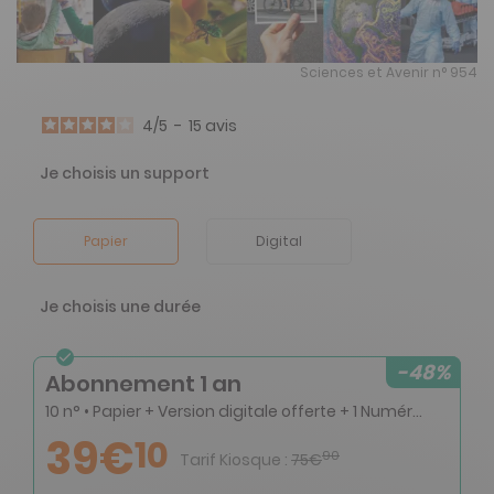
Sciences et Avenir n° 954
4
/
5
-
15
avis
Je choisis un support
Papier
Digital
Je choisis une durée
-48%
Abonnement 1 an
10 n° • Papier + Version digitale offerte + 1 Numéro double + 4 Hs
39€
10
90
Tarif Kiosque :
75€