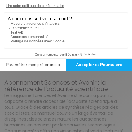
Papier + Version digitale offerte
2€
65
30
Tarif Kiosque :
5€
Prix par n° pendant 6 mois, puis 3,50 € par n°
Tarif France métropolitaine
Présentation du magazine Sciences et
Avenir
Abonnement Sciences et Avenir : la
référence de l'actualité scientifique
Le magazine Sciences et Avenir est reconnu pour sa
capacité à rendre accessible l'actualité scientifique à
tous. Grâce à des articles de synthèse rédigés par des
spécialistes, ce mensuel couvre un large éventail de
disciplines : des sciences naturelles aux sciences
humaines, en passant par les nouvelles technologies.
Chaque numéro offre une vision exhaustive de l'actualité