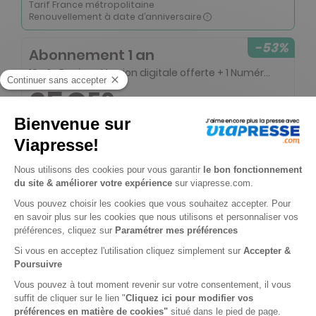
Tarif France métropolitaine
Renouvellement à date d’anniversaire
-53%
Abonnement 1 an
10 n° • Papier + Version digitale offerte + 1 Numéro double (offre réservée aux étudiants)
25€
50
90
Tarif Kiosque :
53€
Tarif France métropolitaine
Renouvellement à date d’anniversaire
-53%
Abonnement 2 ans
20 n° • Papier + Version digitale offerte + 2 Numéros double + 8 HS
70€
55
40
Tarif Kiosque :
150€
Tarif France métropolitaine
Renouvellement à date d’anniversaire
-50%
Abonnement Durée libre