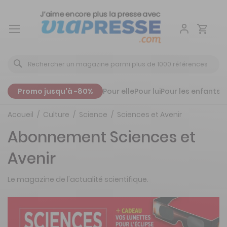
Aller
au
contenu
Promo jusqu'à -80%
Pour elle
Pour lui
Pour les enfants
P
Accueil
Culture
Science
Sciences et Avenir
Abonnement Sciences et
Avenir
Le magazine de l'actualité scientifique.