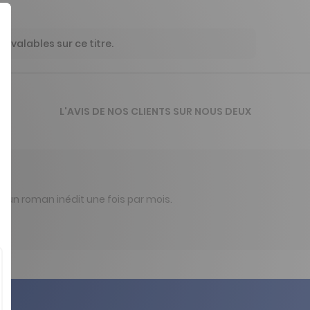
 valables sur ce titre.
L'AVIS DE NOS CLIENTS SUR NOUS DEUX
et un roman inédit une fois par mois.