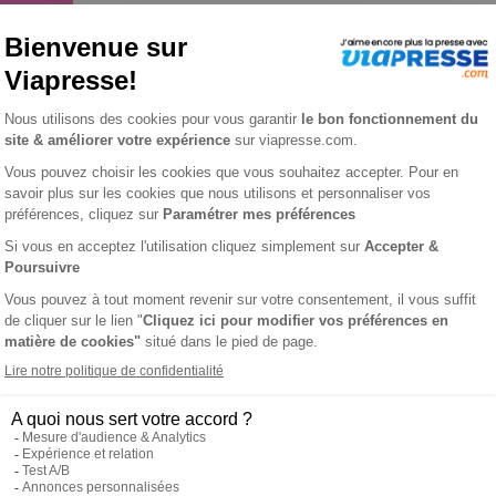
ux n° 4127
ℹ️
Note :
les codes promotionnels ne sont pas
L'AVIS DE VIAPRESSE SUR NOUS DEUX
 et toujours de la lecture avec des nouvelles, des romans photos 