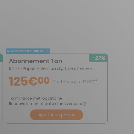
RECOMMANDÉ POUR VOUS
-27%
Abonnement 1 an
52 n° • Papier + Version digitale offerte + 6 HS (les HS seront servis en papier uniquement et ne seront pas disponibles en digital)
125€
00
40
Tarif Kiosque :
172€
Tarif France métropolitaine
Renouvellement à date d’anniversaire
Ajouter au panier