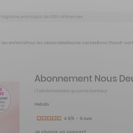
 les enfants
Pour les séniors
Meilleures ventes
Bons Plans
E-car
Abonnement Nous De
L'hebdomadaire qui porte bonheur
Hebdo
4.9
/
5
-
9
avis
Je choisis un support