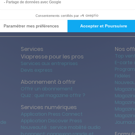
ties des prix les + bas
Satisfait o
Services
Nos off
Top ven
Viapresse pour les pros
E-carte
Services aux entreprises
Program
Devis express
Fidèles
Abonnement à offrir
Nouveau
Offrir un abonnement
Magazin
Quiz : quel magazine offrir ?
Magazin
Magazin
Services numériques
Magazine
Application Press Connect
Magazine
Application Discover Press
 de
Journaux
Nouveauté : service mobilité audio
Formule
b.connect: connexion rapide et