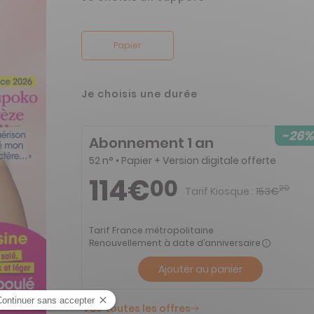
Papier
Je choisis une durée
-26%
Abonnement 1 an
52 n° • Papier + Version digitale offerte
114€
00
20
Tarif Kiosque :
153€
Tarif France métropolitaine
Renouvellement à date d’anniversaire
Ajouter au panier
Voir toutes les offres