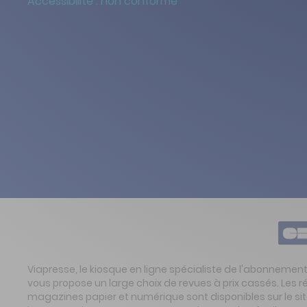
Accessibilité : non conforme
Viapresse, le kiosque en ligne spécialiste de l'abonnemen
vous propose un large choix de revues à prix cassés. Les 
magazines papier et numérique sont disponibles sur le s