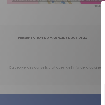
Nous De
PRÉSENTATION DU MAGAZINE NOUS DEUX
Du people, des conseils pratiques, de l'info, de la cuisine