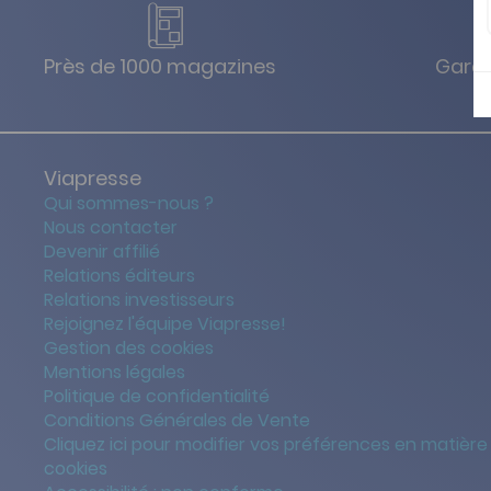
Près de 1000 magazines
Garan
Viapresse
Qui sommes-nous ?
Nous contacter
Devenir affilié
Relations éditeurs
Relations investisseurs
Rejoignez l'équipe Viapresse!
Gestion des cookies
Mentions légales
Politique de confidentialité
Conditions Générales de Vente
Cliquez ici pour modifier vos préférences en matière
cookies