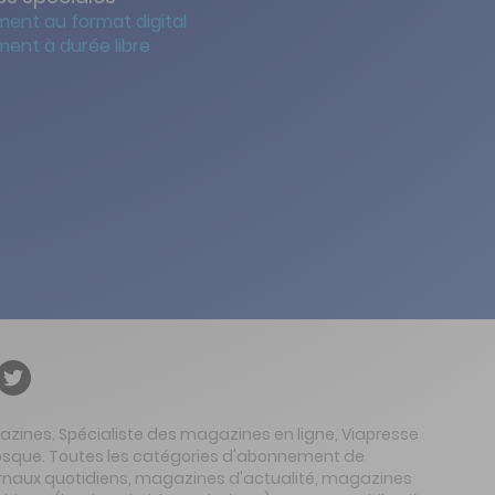
ent au format digital
ent à durée libre
gazines. Spécialiste des magazines en ligne, Viapresse
 kiosque. Toutes les catégories d'abonnement de
urnaux quotidiens, magazines d'actualité, magazines