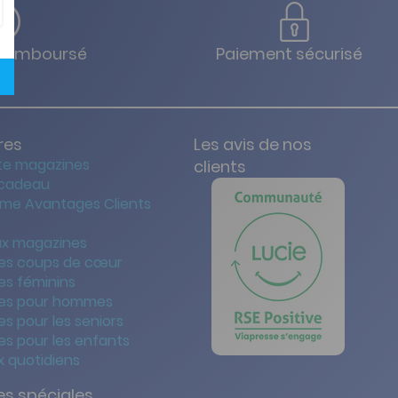
u remboursé
Paiement sécurisé
res
Les avis de nos
te magazines
clients
 cadeau
me Avantages Clients
x magazines
es coups de cœur
es féminins
es pour hommes
s pour les seniors
s pour les enfants
 quotidiens
s spéciales