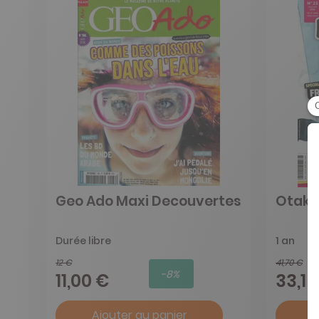
Geo Ado Maxi Decouvertes
Otaku
Durée libre
1 an
12 €
41,70 €
-8%
11,00 €
33,15
Ajouter au panier
A