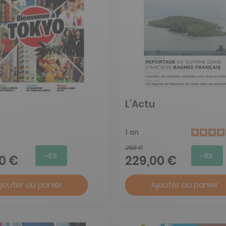
L'Actu
1 an
258 €
-5%
-11%
00 €
229,00 €
jouter au panier
Ajouter au panier