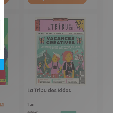
La Tribu des Idées
1 an
51,50 €