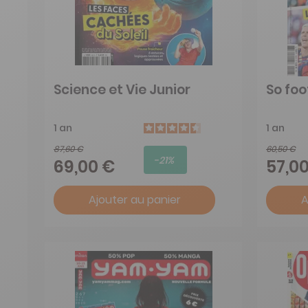
Science et Vie Junior
So foo
1 an
1 an
87,60 €
60,50 €
-21%
69,00 €
57,0
Ajouter au panier
A