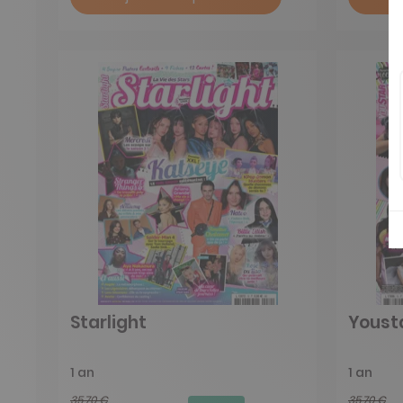
Starlight
Youst
1 an
1 an
35,70 €
35,70 €