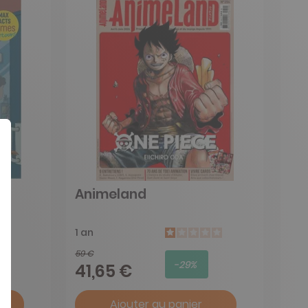
Animeland
1 an
59 €
-29%
41,65 €
Ajouter au panier