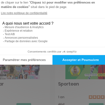
ar
Sporteen
1 an
60 €