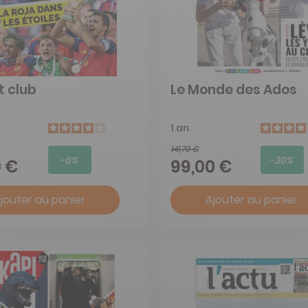
t club
Le Monde des Ados
1 an
141,70 €
-6%
-30%
0 €
99,00 €
jouter au panier
Ajouter au panier