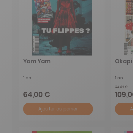
Yam Yam
Okapi
1 an
1 an
114,40 €
64,00 €
109,
Ajouter au panier
A