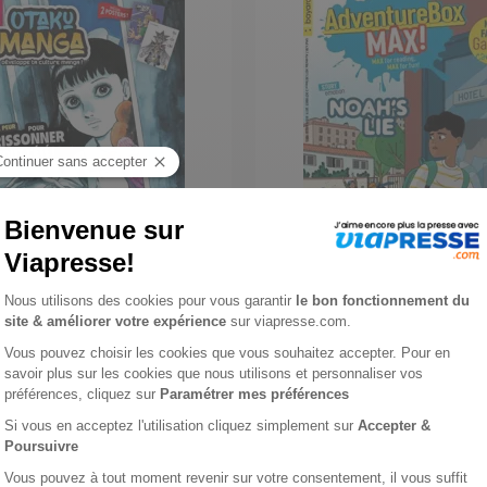
 Manga
Adventure Box Max
1 an
-21%
 €
90,00 €
jouter au panier
Ajouter au panier