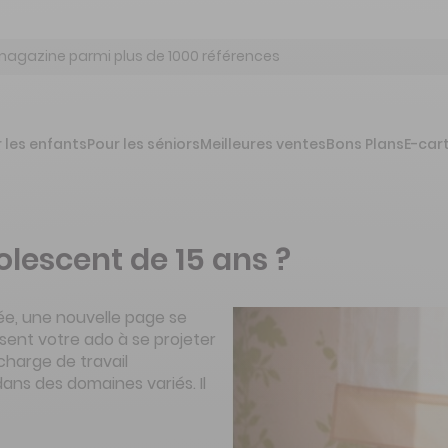
 les enfants
Pour les séniors
Meilleures ventes
Bons Plans
E-car
lescent de 15 ans ?
cée, une nouvelle page se
ssent votre ado à se projeter
harge de travail
ans des domaines variés. Il