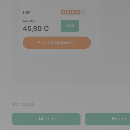
1 an
60,50 €
-24%
45,90 €
Ajouter au panier
Voir aussi :
14 ans
16 ans