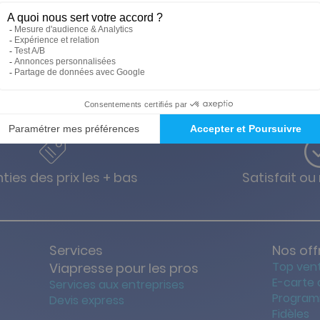
Découverte jeuneusse
ties des prix les + bas
Satisfait o
Services
Nos off
Top ven
Viapresse pour les pros
E-carte
Services aux entreprises
Program
Devis express
Fidèles