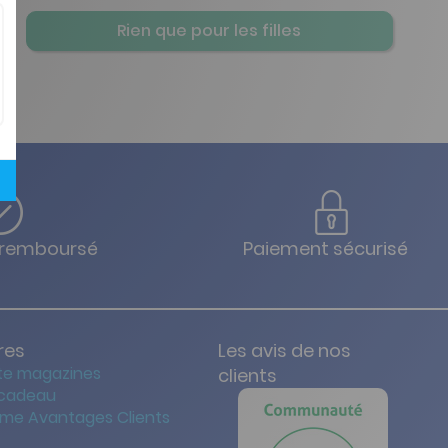
Rien que pour les filles
u remboursé
Paiement sécurisé
res
Les avis de nos
te magazines
clients
 cadeau
me Avantages Clients