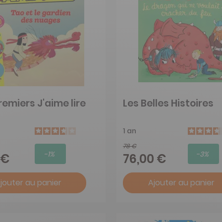
emiers J'aime lire
Les Belles Histoires
1 an
78 €
-1%
-3%
 €
76,00 €
jouter au panier
Ajouter au panier