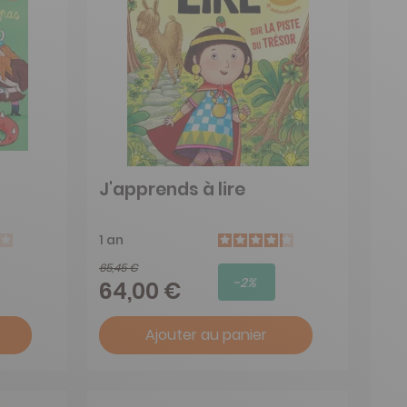
J'apprends à lire
1 an
65,45 €
-2%
64,00 €
Ajouter au panier