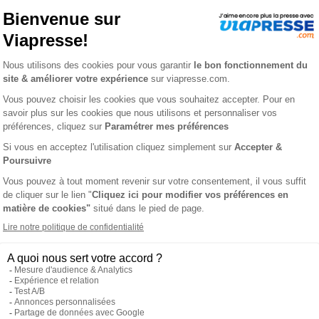
lire
Mille et une histoires
1 an
71,40 €