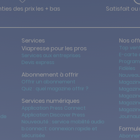
ties des prix les + bas
Satisfait o
Services
Nos off
Top ven
Viapresse pour les pros
E-carte
Services aux entreprises
Program
Devis express
Fidèles
Abonnement à offrir
Nouveau
Offrir un abonnement
Magazin
Quiz : quel magazine offrir ?
Magazin
Magazin
Services numériques
Magazine
Application Press Connect
Magazine
Application Discover Press
 de
Journaux
Nouveauté : service mobilité audio
Formule
b.connect: connexion rapide et
sécurisée
Abonnem