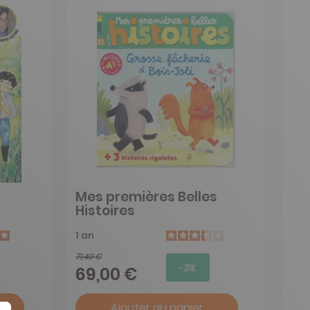
Mes premières Belles
Histoires
1 an
71,40 €
-3%
69,00 €
Ajouter au panier