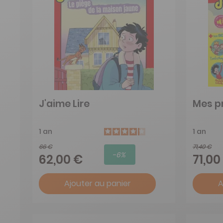
J'aime Lire
Mes pr
1 an
1 an
66 €
71,40 €
-6%
62,00 €
71,00
Ajouter au panier
A