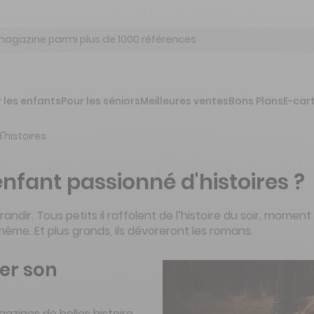
 les enfants
Pour les séniors
Meilleures ventes
Bons Plans
E-car
histoires
fant passionné d'histoires ?
grandir. Tous petits il raffolent de l’histoire du soir, mo
x même. Et plus grands, ils dévoreront les romans.
er son
gazines de belles histoire