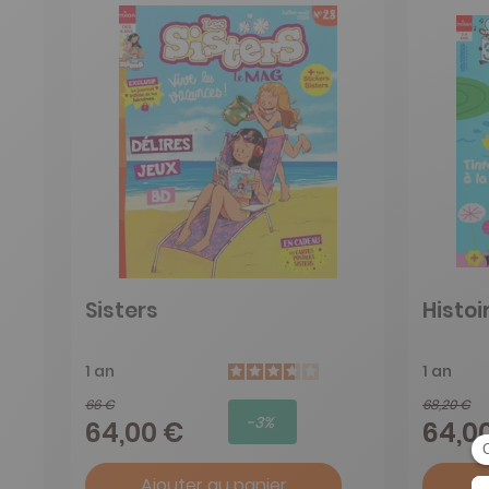
Sisters
Histoi
1 an
1 an
66 €
68,20 €
-3%
64,00 €
64,0
Ajouter au panier
A