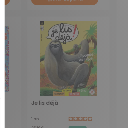
Je lis déjà
1 an
95,20 €