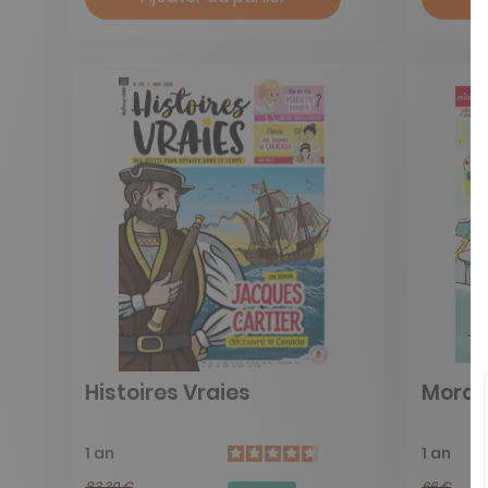
Histoires Vraies
Morde
1 an
1 an
83,30 €
66 €