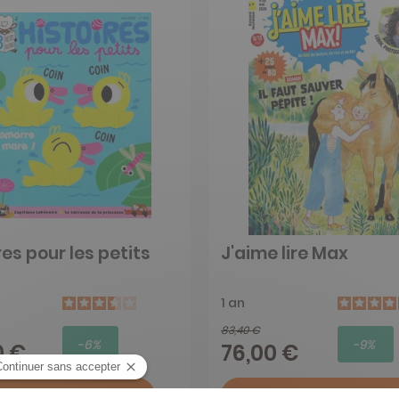
res pour les petits
J'aime lire Max
1 an
83,40 €
-6%
-9%
0 €
76,00 €
jouter au panier
Ajouter au panier