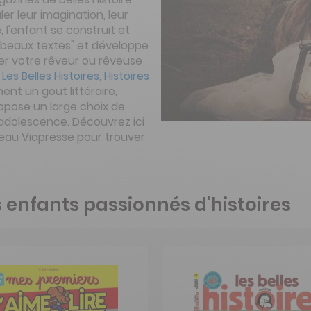
uler leur imagination, leur
, l'enfant se construit et
 "beaux textes" et développe
brer votre rêveur ou rêveuse
,
Les Belles Histoires
,
Histoires
ment un goût littéraire,
ropose un large choix de
’adolescence. Découvrez ici
deau Viapresse pour trouver
s enfants passionnés d'histoires