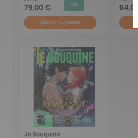
-5%
79,00 €
64,0
Ajouter au panier
A
Je Bouquine