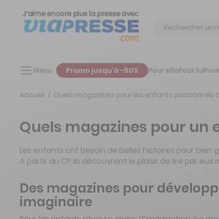
Chercher
Menu
Promo jusqu'à -80%
Pour elle
Pour lui
Pour
Accueil
Quels magazines pour les enfants passionnés d'
Quels magazines pour un en
Les enfants ont besoin de belles histoires pour bien 
A partir du CP ils découvrent le plaisir de lire par eu
Des magazines pour développ
imaginaire
Pour les enfants rêveurs, pleins d’imagination, les ma