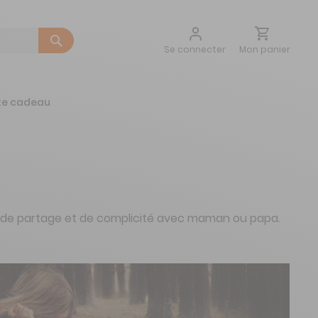
Aller
Mon panier
Se connecter
au
contenu
te cadeau
ment de partage et de complicité avec maman ou papa.