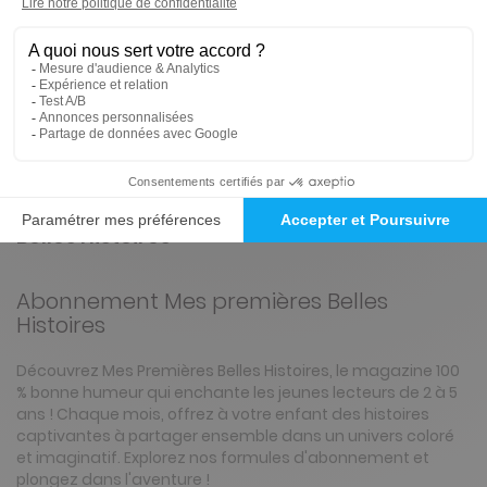
Prix par n°
Tarif France métropolitaine
ℹ️
Note :
les codes promotionnels ne sont pas
valables sur ce titre.
Présentation du magazine Mes premières
Belles Histoires
Abonnement Mes premières Belles
Histoires
Découvrez Mes Premières Belles Histoires, le magazine 100
% bonne humeur qui enchante les jeunes lecteurs de 2 à 5
ans ! Chaque mois, offrez à votre enfant des histoires
captivantes à partager ensemble dans un univers coloré
et imaginatif. Explorez nos formules d'abonnement et
plongez dans l'aventure !