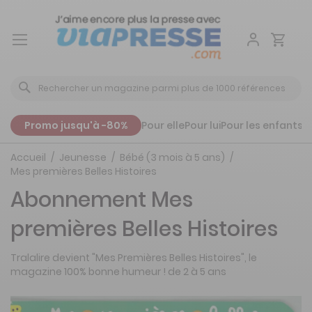
Aller
au
contenu
Promo jusqu'à -80%
Pour elle
Pour lui
Pour les enfants
P
Accueil
Jeunesse
Bébé (3 mois à 5 ans)
Mes premières Belles Histoires
Abonnement Mes
premières Belles Histoires
Tralalire devient "Mes Premières Belles Histoires", le
magazine 100% bonne humeur ! de 2 à 5 ans