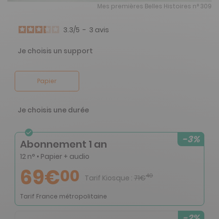
Mes premières Belles Histoires n° 309
3.3
/
5
-
3
avis
Je choisis un support
Papier
Je choisis une durée
-3%
Abonnement 1 an
12 n° • Papier + audio
69€
00
40
Tarif Kiosque :
71€
Tarif France métropolitaine
-2%