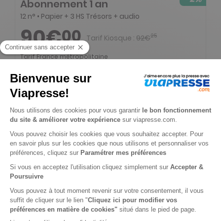
Abonnement 1 an
12 n° • Papier + 3 HS Trésors + audio
90€
00
25
Tarif Kiosque :
92€
Tarif France métropolitaine
-1%
Abonnement Durée libre
Papier + Audio + 3 hors-séries Trésors par an
5€
90
95
Tarif Kiosque :
5€
Prix par n°
Tarif France métropolitaine
-1%
Abonnement Durée libre
Papier
5€
90
95
Tarif Kiosque :
5€