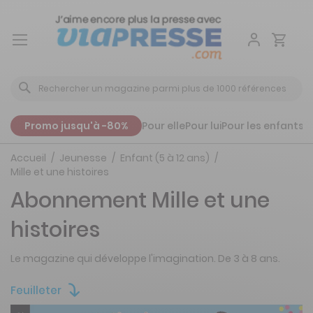
Aller
au
contenu
Promo jusqu'à -80%
Pour elle
Pour lui
Pour les enfants
P
Accueil
Jeunesse
Enfant (5 à 12 ans)
Mille et une histoires
Abonnement Mille et une
histoires
Le magazine qui développe l'imagination. De 3 à 8 ans.
Feuilleter