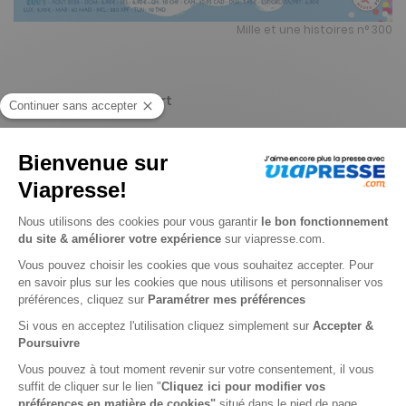
Mille et une histoires n° 300
Je choisis un support
Papier
Je choisis une durée
-6%
Abonnement 1 an
12 n° • Papier
67€
00
40
Tarif Kiosque :
71€
Tarif France métropolitaine
Renouvellement à date d’anniversaire