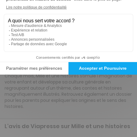
ℹ️
Note :
les codes promotionnels ne sont pas
valables sur ce titre.
Présentation du magazine Mille et une
histoires
Le rendez-vous pour l'histoire du soir de votre enfant !
Chaque mois, Mille et une histoires stimule l'imagination de
votre enfant et développe sa culture générale en
regroupant autour d'un thème, des contes et histoires
magnifiquement illustrés. Retrouvez également un dossier
pour les parents pour expliquer les origines et le sens des
histoires.
L'avis de Viapresse sur Mille et une histoires