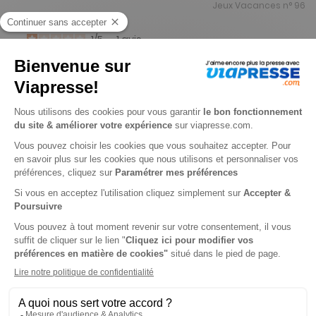
Jeux Vacances n° 96
1
/
5
-
1
avis
Je choisis un support
Papier
Je choisis une durée
-25%
Abonnement 1 an
6 n° • Papier
17€
85
70
Tarif Kiosque :
23€
Tarif France métropolitaine
Renouvellement à date d’anniversaire