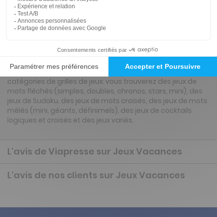
Présentation du magazine Jeux Vacances
Notre magazine de jeux de niveau 1 à 4 offre de
nombreuses possibilités de se divertir et de progresser au
fil des pages. Tout d'abord grâce à ses différentes
catégories de grilles de jeux: vous trouverez des jeux de
mots fléchés (simples, doubles, chronos, stars, mini), des
jeux de Sudoku, des jeux de mots croisés, des jeux de mots
mêlés (mini, géants, définimels), des jeux de cocktails
logiques et croisés et des jeux variés.
L'avis de Viapresse sur Jeux Vacances
L'avis de nos clients sur Jeux Vacances