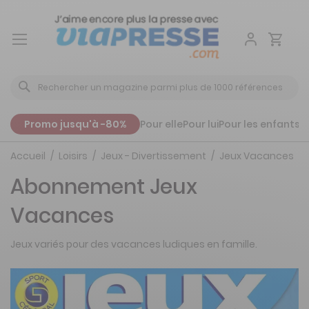
Aller
au
contenu
Promo jusqu'à -80%
Pour elle
Pour lui
Pour les enfants
P
Accueil
Loisirs
Jeux - Divertissement
Jeux Vacances
Abonnement Jeux
Vacances
Jeux variés pour des vacances ludiques en famille.