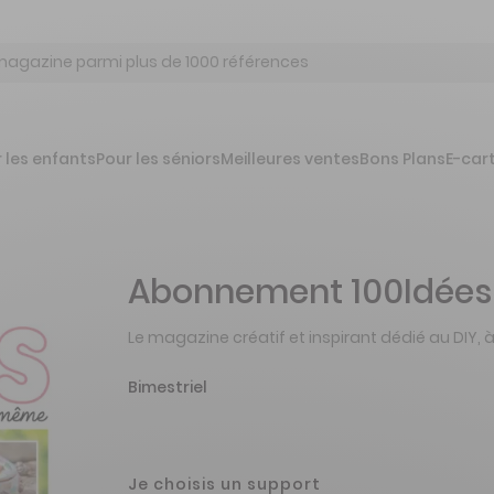
 les enfants
Pour les séniors
Meilleures ventes
Bons Plans
E-car
Abonnement 100Idées
Le magazine créatif et inspirant dédié au DIY, à 
Bimestriel
Je choisis un support