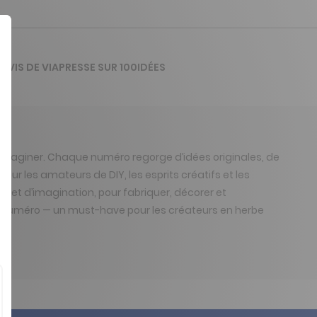
'AVIS DE VIAPRESSE SUR 100IDÉES
et imaginer. Chaque numéro regorge d’idées originales, de
our les amateurs de DIY, les esprits créatifs et les
 et d’imagination, pour fabriquer, décorer et
que numéro — un must-have pour les créateurs en herbe