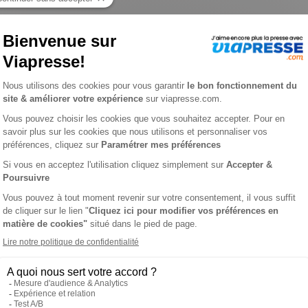
Idées n° 31
DÉES
L
es celles et ceux qui aiment créer, coudre, bricoler, customiser 
soi-même, avec passion et simplicité. C’est le magazine parfait p
100 Idées, recevez à domicile des contenus pleins de couleurs
est la promesse de créativité, d’inspiration et de plaisir à cha