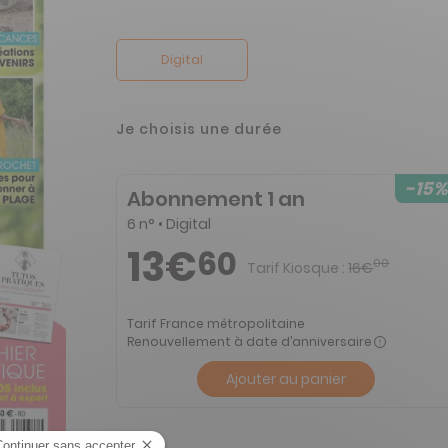
Digital
Je choisis une durée
-15%
Abonnement 1 an
6 n° • Digital
13€
60
00
Tarif Kiosque :
16€
Tarif France métropolitaine
Renouvellement à date d’anniversaire
Ajouter au panier