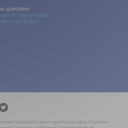
s spéciales
ent au format digital
ent à durée libre
gazines. Spécialiste des magazines en ligne, Viapresse
 kiosque. Toutes les catégories d'abonnement de