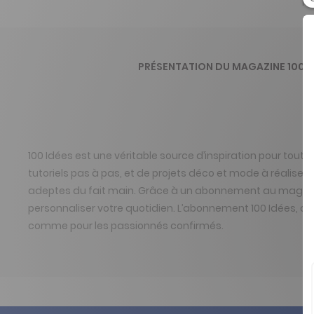
100
PRÉSENTATION DU MAGAZINE 100I
100 Idées est une véritable source d’inspiration pour tout
tutoriels pas à pas, et de projets déco et mode à réaliser 
adeptes du fait main. Grâce à un abonnement au magazine 
personnaliser votre quotidien. L’abonnement 100 Idées, c’
comme pour les passionnés confirmés.