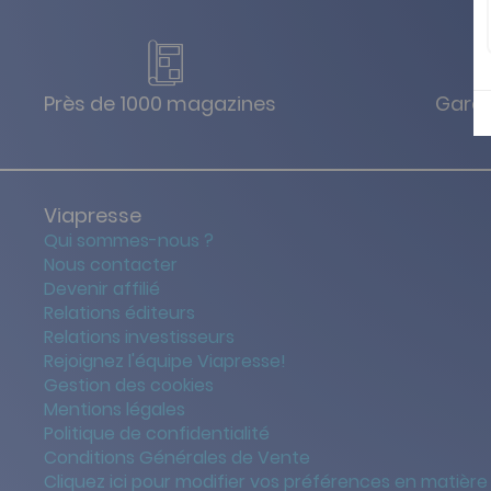
Près de 1000 magazines
Garan
Viapresse
Qui sommes-nous ?
Nous contacter
Devenir affilié
Relations éditeurs
Relations investisseurs
Rejoignez l'équipe Viapresse!
Gestion des cookies
Mentions légales
Politique de confidentialité
Conditions Générales de Vente
Cliquez ici pour modifier vos préférences en matière