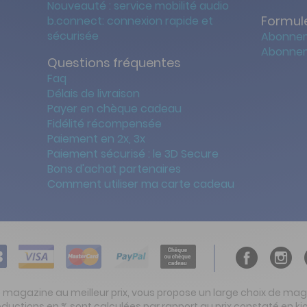
Nouveauté : service mobilité audio
Formule
b.connect: connexion rapide et
sécurisée
Abonnem
Abonnem
Questions fréquentes
Faq
Délais de livraison
Payer en chèque cadeau
Fidélité récompensée
Paiement en 2x, 3x
Paiement sécurisé : le 3D Secure
Bons d'achat partenaires
Comment utiliser ma carte cadeau
t magazine au meilleur prix, vous propose un large choix de ma
réductions en % sont calculées par rapport au prix constaté en