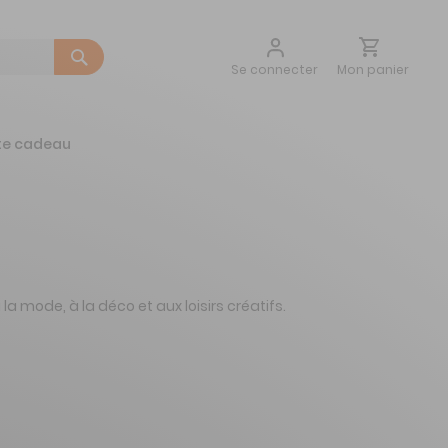
Aller
Mon panier
Se connecter
au
contenu
te cadeau
la mode, à la déco et aux loisirs créatifs.