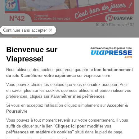
10 000 Flèches n° 52
5
/
5
-
3
avis
Je choisis un support
Papier
Je choisis une durée
-25%
Abonnement 1 an
4 n° • Papier
21€
68
80
Tarif Kiosque :
28€