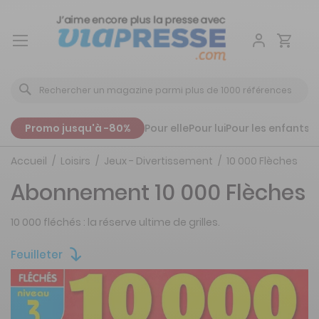
Aller
au
contenu
Promo jusqu'à -80%
Pour elle
Pour lui
Pour les enfants
P
Accueil
Loisirs
Jeux - Divertissement
10 000 Flèches
Abonnement 10 000 Flèches
10 000 fléchés : la réserve ultime de grilles.
Feuilleter