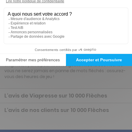
Tarif France métropolitaine
Renouvellement à date d’anniversaire
Présentation du magazine 10 000 Flèches
148 pages pour faire le plein de mots fléchés ! Un maximum
de grilles grand format de niveau 3 : simples, à photos ou à
énigmes, il y en a pour tous les goûts. Avec 10 000 Flèches
vous ne serez jamais en panne de mots fléchés : assurez-
vous des heures de jeu !
L'avis de Viapresse sur 10 000 Flèches
L'avis de nos clients sur 10 000 Flèches