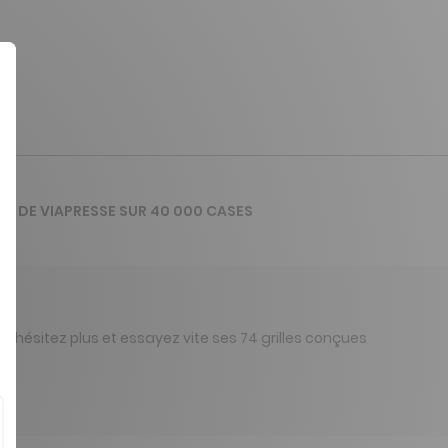
VIS DE VIAPRESSE SUR 40 000 CASES
'hésitez plus et essayez vite ses 74 grilles conçues