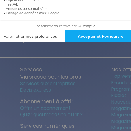
ties des prix les + bas
Satisfait o
Services
Nos off
Top ven
Viapresse pour les pros
E-carte
Services aux entreprises
Program
Devis express
Fidèles
Abonnement à offrir
Nouveau
Offrir un abonnement
Magazin
Quiz : quel magazine offrir ?
Magazin
Magazin
Services numériques
Magazine