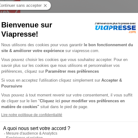
ases n° 99
 CASES
L'A
iées vous permettront de vous cultiver tout en vous amusant. N