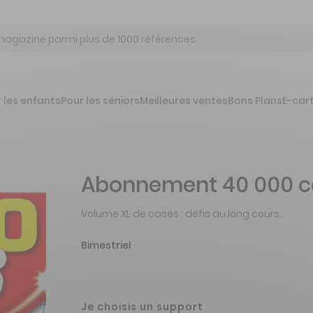
 les enfants
Pour les séniors
Meilleures ventes
Bons Plans
E-car
Abonnement 40 000 c
Volume XL de cases : défis au long cours.
Bimestriel
Je choisis un support