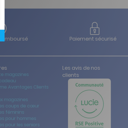
u remboursé
Paiement sécurisé
res
Les avis de nos
te magazines
clients
 cadeau
me Avantages Clients
x magazines
es coups de cœur
es féminins
es pour hommes
s pour les seniors