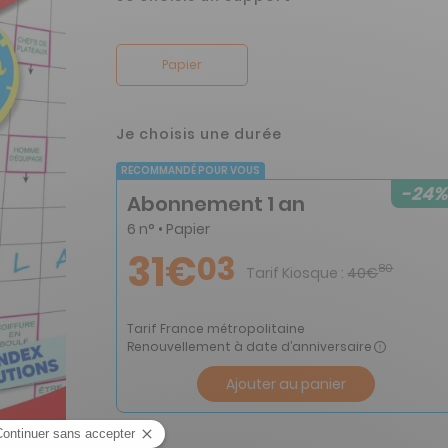
Papier
Je choisis une durée
RECOMMANDÉ POUR VOUS
-24%
Abonnement 1 an
6 n° • Papier
31€
03
80
Tarif Kiosque :
40€
Tarif France métropolitaine
Renouvellement à date d’anniversaire
Ajouter au panier