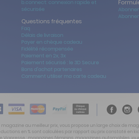
Formule
b.connect: connexion rapide et
sécurisée
Abonnem
Abonnem
Questions fréquentes
Faq
Délais de livraison
Payer en chèque cadeau
Fidélité récompensée
Paiement en 2x, 3x
Paiement sécurisé : le 3D Secure
Bons d'achat partenaires
Comment utiliser ma carte cadeau
t magazine au meilleur prix, vous propose un large choix de ma
réductions en % sont calculées par rapport au prix constaté en
ite Viapresse : magazines féminins, magazines automobiles, jo