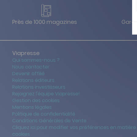
Près de 1000 magazines
Garan
Viapresse
Qui sommes-nous ?
Nous contacter
Devenir affilié
Relations éditeurs
Relations investisseurs
Rejoignez l'équipe Viapresse!
Gestion des cookies
Mentions légales
Politique de confidentialité
Conditions Générales de Vente
Cliquez ici pour modifier vos préférences en matière
cookies