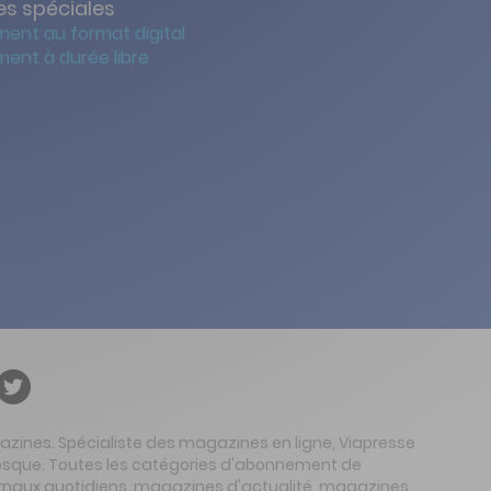
s spéciales
ent au format digital
ent à durée libre
gazines. Spécialiste des magazines en ligne, Viapresse
 kiosque. Toutes les catégories d'abonnement de
urnaux quotidiens, magazines d'actualité, magazines