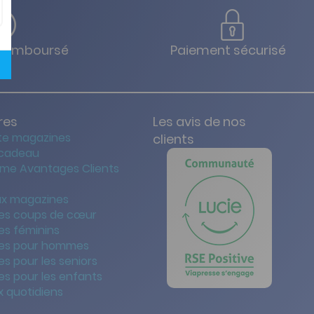
u remboursé
Paiement sécurisé
res
Les avis de nos
te magazines
clients
 cadeau
me Avantages Clients
x magazines
es coups de cœur
es féminins
es pour hommes
s pour les seniors
s pour les enfants
 quotidiens