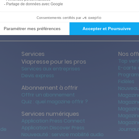
ties des prix les + bas
Satisfait o
Services
Nos off
Top ven
Viapresse pour les pros
E-carte
Services aux entreprises
Program
Devis express
Fidèles
Abonnement à offrir
Nouveau
Offrir un abonnement
Magazin
Quiz : quel magazine offrir ?
Magazin
Magazin
Services numériques
Magazine
Application Press Connect
Magazine
Application Discover Press
 de
Journaux
Nouveauté : service mobilité audio