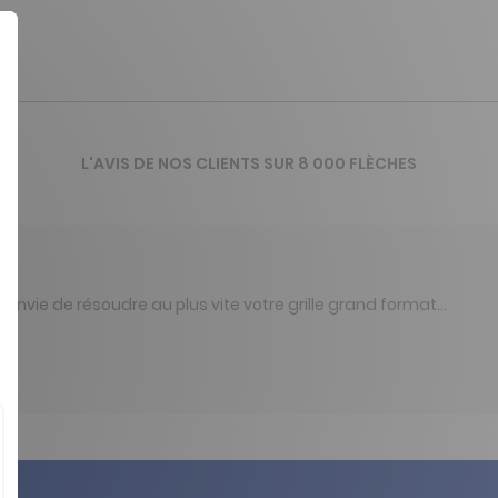
L'AVIS DE NOS CLIENTS SUR 8 000 FLÈCHES
 envie de résoudre au plus vite votre grille grand format…