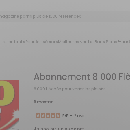
 les enfants
Pour les séniors
Meilleures ventes
Bons Plans
E-car
Abonnement 8 000 Fl
8 000 fléchés pour varier les plaisirs.
Bimestriel
5
/
5
-
2
avis
Je choisis un support