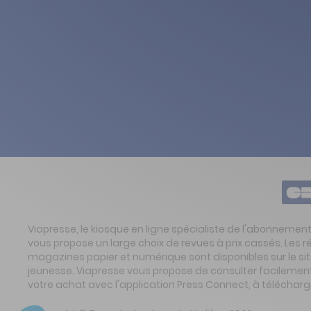
Viapresse, le kiosque en ligne spécialiste de l'abonnemen
vous propose un large choix de revues à prix cassés. Les 
magazines papier et numérique sont disponibles sur le s
jeunesse. Viapresse vous propose de consulter facilement 
votre achat avec l'application Press Connect, à télécharg