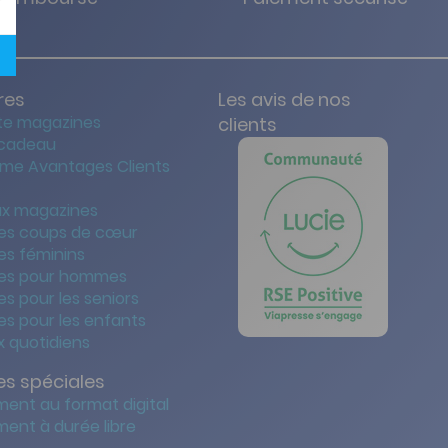
res
Les avis de nos
te magazines
clients
 cadeau
me Avantages Clients
x magazines
es coups de cœur
es féminins
es pour hommes
s pour les seniors
s pour les enfants
 quotidiens
s spéciales
ent au format digital
ent à durée libre