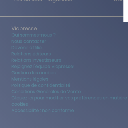
Viapresse
Qui sommes-nous ?
Nous contacter
Devenir affilié
Relations éditeurs
Relations investisseurs
Rejoignez l'équipe Viapresse!
Gestion des cookies
Mentions légales
Politique de confidentialité
Conditions Générales de Vente
Cliquez ici pour modifier vos préférences en matière
cookies
Accessibilité : non conforme