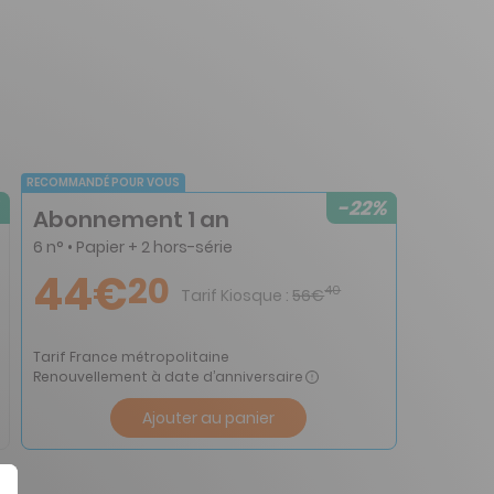
RECOMMANDÉ POUR VOUS
-22%
Abonnement 1 an
6 n° • Papier + 2 hors-série
44€
20
40
Tarif Kiosque :
56€
Tarif France métropolitaine
Renouvellement à date d’anniversaire
Ajouter au panier