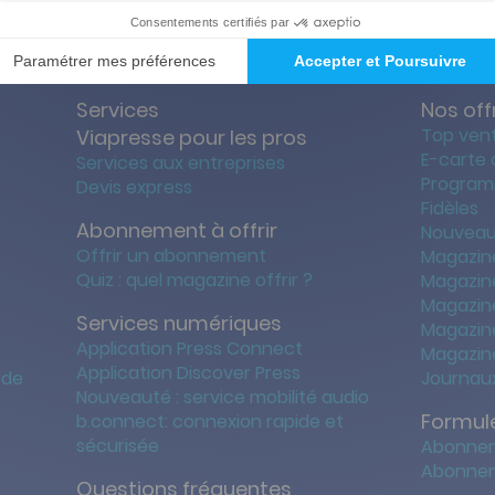
Services
Nos off
Top ven
Viapresse pour les pros
E-carte
Services aux entreprises
Program
Devis express
Fidèles
Abonnement à offrir
Nouveau
Offrir un abonnement
Magazin
Quiz : quel magazine offrir ?
Magazin
Magazin
Services numériques
Magazine
Application Press Connect
Magazine
Application Discover Press
 de
Journaux
Nouveauté : service mobilité audio
Formule
b.connect: connexion rapide et
sécurisée
Abonnem
Abonnem
Questions fréquentes