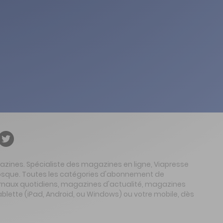
gazines. Spécialiste des magazines en ligne, Viapresse
 kiosque. Toutes les catégories d'abonnement de
urnaux quotidiens, magazines d'actualité, magazines
ablette (iPad, Android, ou Windows) ou votre mobile, dès