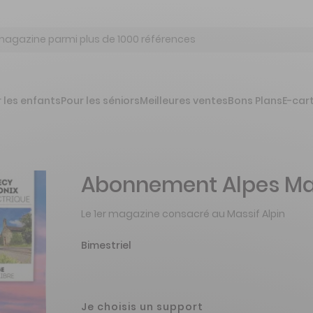
 les enfants
Pour les séniors
Meilleures ventes
Bons Plans
E-car
Abonnement Alpes Ma
Le 1er magazine consacré au Massif Alpin
Bimestriel
Je choisis un support