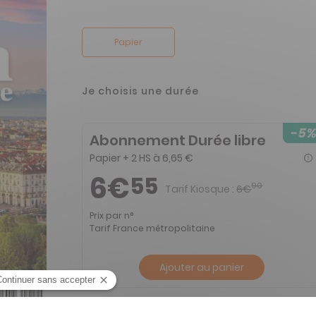
Papier
Je choisis une durée
-5%
Abonnement Durée libre
Papier + 2 HS à 6,65 €
6€
55
90
Tarif Kiosque :
6€
Prix par n°
Tarif France métropolitaine
Ajouter au panier
zine n° 219