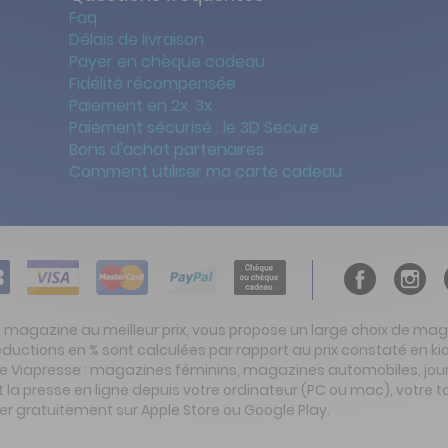
Faq
Délais de livraison
Payer en chèque cadeau
Fidélité récompensée
Paiement en 2x, 3x
Paiement sécurisé : le 3D Secure
Bons d'achat partenaires
Comment utiliser ma carte cadeau
t magazine au meilleur prix, vous propose un large choix de ma
réductions en % sont calculées par rapport au prix constaté en
ite Viapresse : magazines féminins, magazines automobiles, jo
la presse en ligne depuis votre ordinateur (PC ou mac), votre t
er gratuitement sur Apple Store ou Google Play.