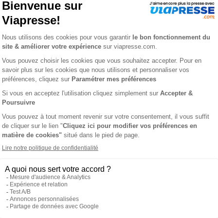
AGAZINE
L'AV
leur des Alpes. Culture, histoire, découverte, randonnée, alpi
ties des prix les + bas
Satisfait o