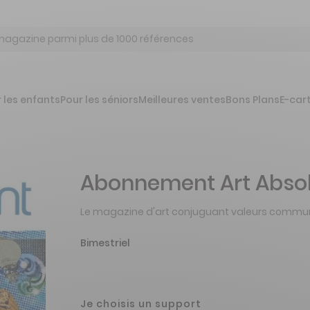
 les enfants
Pour les séniors
Meilleures ventes
Bons Plans
E-car
Abonnement Art Abso
Le magazine d'art conjuguant valeurs communes
Bimestriel
Je choisis un support