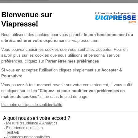
OLUMENT
L'AVI
l Amel, écrivain, et Teddy Tibi, entrepreneur amateur d'art. Ell
’art du passé et l’art d’aujourd’hui, ou encore la pluralité et la d
 autres critiques d’art, les conservateurs de musée sont invités 
ument conjugue culture avec partage de valeurs communes et rec