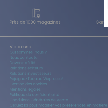
Près de 1000 magazines
Garan
Viapresse
Qui sommes-nous ?
Nous contacter
Devenir affilié
Relations éditeurs
Relations investisseurs
Rejoignez l'équipe Viapresse!
Gestion des cookies
Mentions légales
Politique de confidentialité
Conditions Générales de Vente
Cliquez ici pour modifier vos préférences en matière