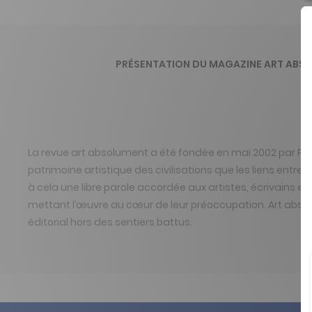
PRÉSENTATION DU MAGAZINE ART ABS
La revue art absolument a été fondée en mai 2002 par Pasca
patrimoine artistique des civilisations que les liens entre l
à cela une libre parole accordée aux artistes, écrivains et
mettant l’œuvre au cœur de leur préoccupation. Art absol
éditorial hors des sentiers battus.