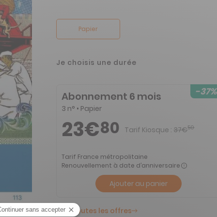
Papier
Je choisis une durée
-37%
Abonnement 6 mois
3 n° • Papier
23€
80
50
Tarif Kiosque :
37€
Tarif France métropolitaine
Renouvellement à date d’anniversaire
Ajouter au panier
ment n° 118
Voir toutes les offres