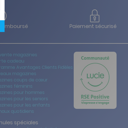
u remboursé
Paiement sécurisé
vente magazines
rte cadeau
ramme Avantages Clients Fidèles
eaux magazines
zines coups de cœur
zines féminins
zines pour hommes
zines pour les seniors
zines pour les enfants
naux quotidiens
mules spéciales