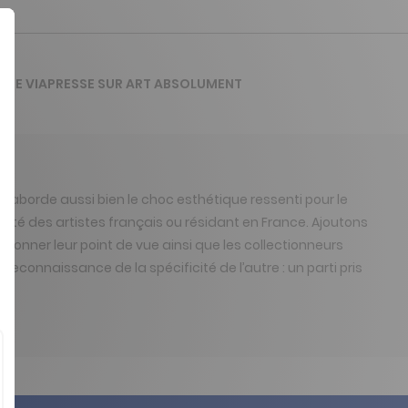
S DE VIAPRESSE SUR ART ABSOLUMENT
e aborde aussi bien le choc esthétique ressenti pour le
iversité des artistes français ou résidant en France. Ajoutons
à donner leur point de vue ainsi que les collectionneurs
onnaissance de la spécificité de l’autre : un parti pris