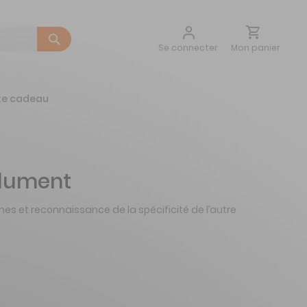
Aller
Mon panier
Se connecter
au
contenu
te cadeau
lument
 et reconnaissance de la spécificité de l’autre