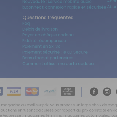
Abon
Nouveauté : service mobilité audio
Abon
b.connect: connexion rapide et sécurisée
Questions fréquentes
Faq
Délais de livraison
Payer en chèque cadeau
Fidélité récompensée
Paiement en 2x, 3x
Paiement sécurisé : le 3D Secure
Bons d'achat partenaires
Comment utiliser ma carte cadeau
t magazine au meilleur prix, vous propose un large choix de ma
réductions en % sont calculées par rapport au prix constaté en
ite Viapresse : magazines féminins, magazines automobiles, jo