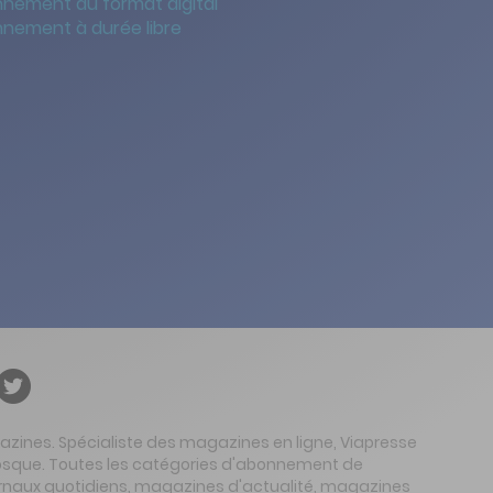
nement au format digital
nement à durée libre
gazines. Spécialiste des magazines en ligne, Viapresse
 kiosque. Toutes les catégories d'abonnement de
urnaux quotidiens, magazines d'actualité, magazines