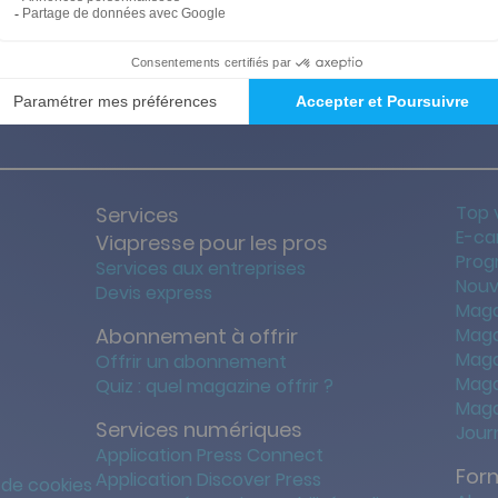
ties des prix les + bas
Satisfait o
Top 
Services
E-ca
Viapresse pour les pros
Prog
Services aux entreprises
Nouv
Devis express
Maga
Abonnement à offrir
Maga
Maga
Offrir un abonnement
Maga
Quiz : quel magazine offrir ?
Maga
Services numériques
Jour
Application Press Connect
For
Application Discover Press
 de cookies