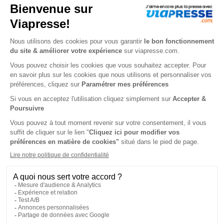
Papier
9€
00
00
Tarif Kiosque :
10€
Prix par n°
Tarif France métropolitaine
ℹ️
Note :
les codes promotionnels ne sont pas
valables sur ce titre.
Présentation du magazine Babille
Abonnement Babille
Un magazine pour lire et jouer avec son bébé
Découvrez le magazine Babille, conçu spécialement pour
communiquer avec votre bébé dès la naissance ! Avec ses