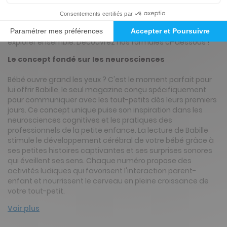
contrastes, répétitions et surprises sensorielles, chaque
lecture devient un moment de partage privilégié qui
stimule l'éveil de votre tout-petit. Jeux de doigts,
comptines et histoires adaptées : un trésor d'activités à
explorer ensemble. Découvrez nos formules ci-dessous !
Le concept fondé sur les neurosciences
Bébé ouvre grand les yeux ? C'est le moment parfait pour
lui offrir Babille, le seul magazine conçu spécifiquement
pour communiquer avec les tout-petits dès leurs premiers
jours. Ce concept unique puise son inspiration dans les
neurosciences cognitives et les pratiques des
professionnels de la petite enfance. La lecture de Babille
stimule le développement cérébral de votre bébé grâce à
ses petites histoires captivantes et ses surprises sonores
qui éveillent ses sens. Chaque numéro propose des
activités ludiques qui favorisent l'interaction parent-
enfant et nourrissent le cerveau en pleine croissance de
votre tout-petit.
Voir plus