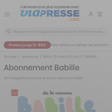
Aller
au
contenu
Promo jusqu'à -80%
Pour elle
Pour lui
Pour les enfants
P
Accueil
Jeunesse
Bébé (3 mois à 5 ans)
Babille
Abonnement Babille
Un magazine pour lire et jouer avec son bébé