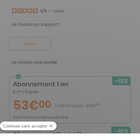
5
/
5
-
1
avis
Je choisis un support
Papier
Je choisis une durée
-12%
Abonnement 1 an
6 n° • Papier
53€
00
00
Tarif Kiosque :
60€
Tarif France métropolitaine
-10%
Abonnement Durée libre