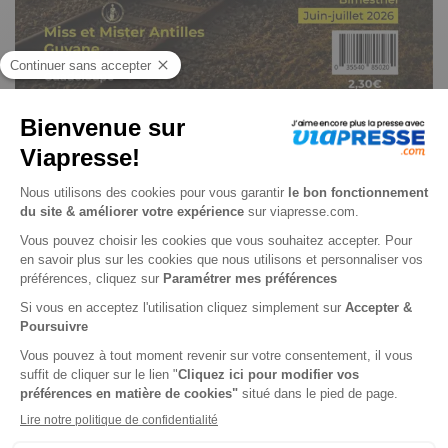
CAG Antilles Guyane n° 35
Je choisis un support
Digital
Je choisis une durée
-24%
Abonnement 1 an
6 n° • Digital
46
80