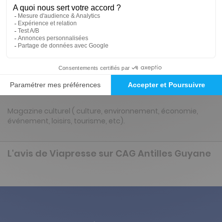
10€
Tarif Kiosque :
13€
Tarif France métropolitaine
Renouvellement à date d’anniversaire
Présentation du magazine CAG Antilles
Guyane
Magazine culturel ( culture, environnement, économie,
événement, loisirs, tourisme, etc).
L'avis de Viapresse sur CAG Antilles Guyane