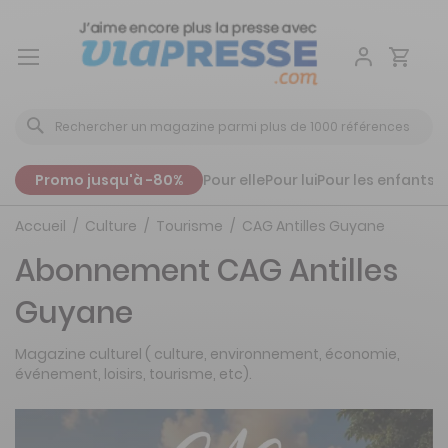
Aller
au
contenu
Promo jusqu'à -80%
Pour elle
Pour lui
Pour les enfants
P
Accueil
Culture
Tourisme
CAG Antilles Guyane
Abonnement CAG Antilles
Guyane
Magazine culturel ( culture, environnement, économie,
événement, loisirs, tourisme, etc).