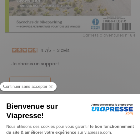
Carnets d'aventures n° 84
4.7
/
5
-
3
avis
Je choisis un support
Papier
Je choisis une durée
-23%
Abonnement 1 an
4 n° • Papier + Version digitale offerte