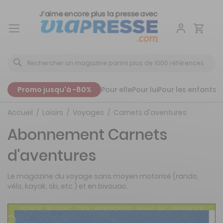
Aller
au
contenu
Promo jusqu'à -80%
Pour elle
Pour lui
Pour les enfants
P
Accueil
Loisirs
Voyages
Carnets d'aventures
Abonnement Carnets
d'aventures
Le magazine du voyage sans moyen motorisé (rando,
vélo, kayak, ski, etc.) et en bivouac.