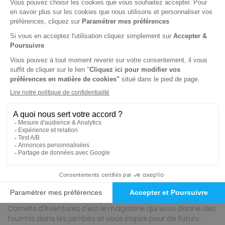
23€
80
80
Tarif Kiosque :
30€
Tarif France métropolitaine
Renouvellement à date d’anniversaire
-30%
Abonnement 2 ans
8 n° • Papier + Version digitale offerte
43€
35
60
Tarif Kiosque :
61€
Tarif France métropolitaine
Renouvellement à date d’anniversaire
Présentation du magazine Carnets
d'aventures
Carnets d’Aventures c’est le magazine qui vous donne des
fourmis dans les jambes et vous inspire pour de futurs